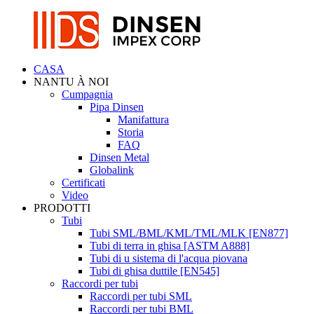
CASA
NANTU À NOI
Cumpagnia
Pipa Dinsen
Manifattura
Storia
FAQ
Dinsen Metal
Globalink
Certificati
Video
PRODOTTI
Tubi
Tubi SML/BML/KML/TML/MLK [EN877]
Tubi di terra in ghisa [ASTM A888]
Tubi di u sistema di l'acqua piovana
Tubi di ghisa duttile [EN545]
Raccordi per tubi
Raccordi per tubi SML
Raccordi per tubi BML