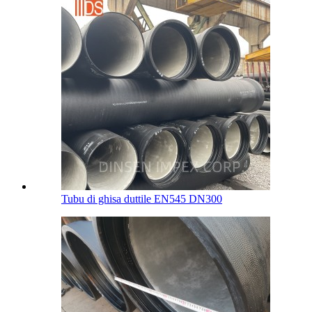
Tubu di ghisa duttile EN545 DN300