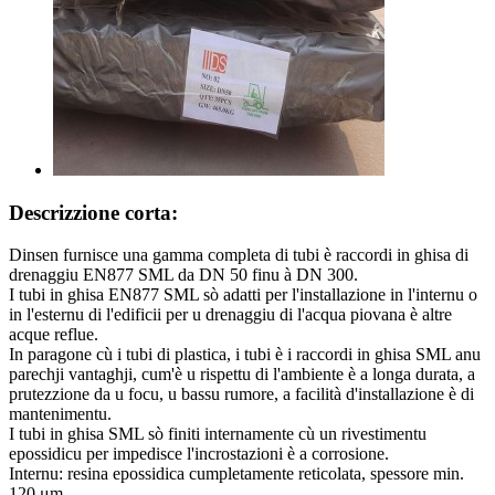
Descrizzione corta:
Dinsen furnisce una gamma completa di tubi è raccordi in ghisa di
drenaggiu EN877 SML da DN 50 finu à DN 300.
I tubi in ghisa EN877 SML sò adatti per l'installazione in l'internu o
in l'esternu di l'edificii per u drenaggiu di l'acqua piovana è altre
acque reflue.
In paragone cù i tubi di plastica, i tubi è i raccordi in ghisa SML anu
parechji vantaghji, cum'è u rispettu di l'ambiente è a longa durata, a
prutezzione da u focu, u bassu rumore, a facilità d'installazione è di
mantenimentu.
I tubi in ghisa SML sò finiti internamente cù un rivestimentu
epossidicu per impedisce l'incrostazioni è a corrosione.
Internu: resina epossidica cumpletamente reticolata, spessore min.
120 μm