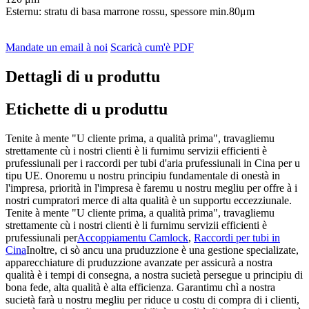
Esternu: stratu di basa marrone rossu, spessore min.80μm
Mandate un email à noi
Scaricà cum'è PDF
Dettagli di u produttu
Etichette di u produttu
Tenite à mente "U cliente prima, a qualità prima", travagliemu
strettamente cù i nostri clienti è li furnimu servizii efficienti è
prufessiunali per i raccordi per tubi d'aria prufessiunali in Cina per u
tipu UE. Onoremu u nostru principiu fundamentale di onestà in
l'impresa, priorità in l'impresa è faremu u nostru megliu per offre à i
nostri cumpratori merce di alta qualità è un supportu eccezziunale.
Tenite à mente "U cliente prima, a qualità prima", travagliemu
strettamente cù i nostri clienti è li furnimu servizii efficienti è
prufessiunali per
Accoppiamentu Camlock
,
Raccordi per tubi in
Cina
Inoltre, ci sò ancu una pruduzzione è una gestione specializate,
apparecchiature di pruduzzione avanzate per assicurà a nostra
qualità è i tempi di consegna, a nostra sucietà persegue u principiu di
bona fede, alta qualità è alta efficienza. Garantimu chì a nostra
sucietà farà u nostru megliu per riduce u costu di compra di i clienti,