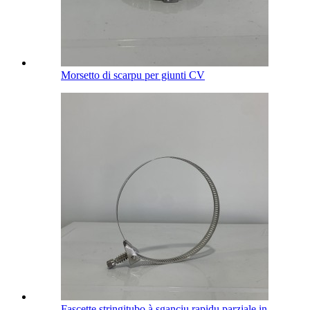
Morsetto di scarpu per giunti CV
Fascette stringitubo à sganciu rapidu parziale in