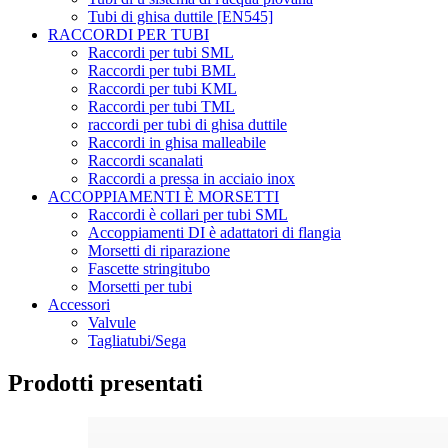
Tubi di ghisa duttile [EN545]
RACCORDI PER TUBI
Raccordi per tubi SML
Raccordi per tubi BML
Raccordi per tubi KML
Raccordi per tubi TML
raccordi per tubi di ghisa duttile
Raccordi in ghisa malleabile
Raccordi scanalati
Raccordi a pressa in acciaio inox
ACCOPPIAMENTI È MORSETTI
Raccordi è collari per tubi SML
Accoppiamenti DI è adattatori di flangia
Morsetti di riparazione
Fascette stringitubo
Morsetti per tubi
Accessori
Valvule
Tagliatubi/Sega
Prodotti presentati