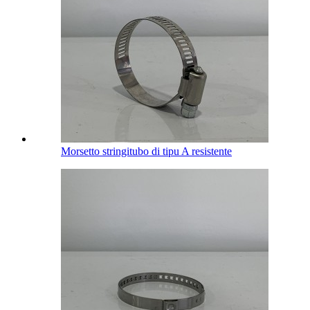
Morsetto stringitubo di tipu A resistente