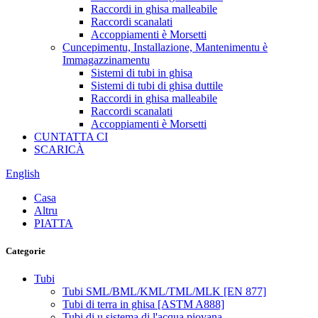
Raccordi in ghisa malleabile
Raccordi scanalati
Accoppiamenti è Morsetti
Cuncepimentu, Installazione, Mantenimentu è
Immagazzinamentu
Sistemi di tubi in ghisa
Sistemi di tubi di ghisa duttile
Raccordi in ghisa malleabile
Raccordi scanalati
Accoppiamenti è Morsetti
CUNTATTA CI
SCARICÀ
English
Casa
Altru
PIATTA
Categorie
Tubi
Tubi SML/BML/KML/TML/MLK [EN 877]
Tubi di terra in ghisa [ASTM A888]
Tubi di u sistema di l'acqua piovana