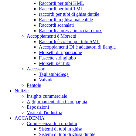
Raccordi per tubi KML
Raccordi per tubi TML
raccordi per tubi di ghisa duttile
Raccordi in ghisa malleabile
Raccordi scanalati
Raccordi a pressa in acciaio inox
Accoppiamenti è Morsetti
Raccordi è collari per tubi SML
Accoppiamenti DI è adattatori di flangia
Morsetti di riparazione
Fascette stringitubo
Morsetti per tubi
Accessori
Tagliatubi/Sega
Valvule
Pentole
Nutizie
Insights cummerciale
Aghjurnamenti di a Cumpagnia
Esposizioni
Visite di l'industria
ACCADEMIA
Cunniscenza di u produttu
Sistemi di tubi in ghisa
Sistemi di tubi di ghisa duttile