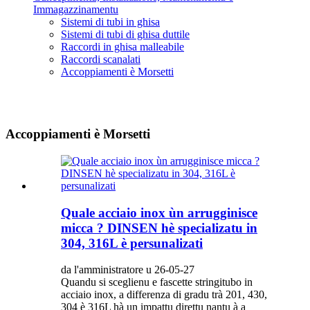
Immagazzinamentu
Sistemi di tubi in ghisa
Sistemi di tubi di ghisa duttile
Raccordi in ghisa malleabile
Raccordi scanalati
Accoppiamenti è Morsetti
Accoppiamenti è Morsetti
Quale acciaio inox ùn arrugginisce
micca ? DINSEN hè specializatu in
304, 316L è persunalizati
da l'amministratore u 26-05-27
Quandu si sceglienu e fascette stringitubo in
acciaio inox, a differenza di gradu trà 201, 430,
304 è 316L hà un impattu direttu nantu à a