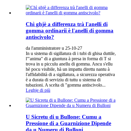
Chì ghjè a differenza trà l'anelli di
gomma ordinarii è l'anelli di gomma
antiscivolo?
da l'amministratore u 25-10-27
In u sistema di sigillatura di i tubi di ghisa duttile,
l'"anima" di a giuntura à presa in forma di T si
trova in u picculu anellu di gomma. Ancu s'ellu
hè pocu visibile, hà un impattu direttu nantu à
l'affidabilità di a sigillatura, a sicurezza operativa
è a durata di serviziu di tuttu u sistema di
tubazioni. A scelta di "gomma antiscivolo...
Leghje di più
U Sicretu di u Bullone: ​​Cumu a
Pressione di a Guarnizione Dipende
da u Numeru di Bulloni