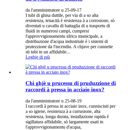
da l'amministratore u 25-09-17
I tubi di ghisa duttile, per via di a so alta
resistenza, tenacità è resistenza à a corrosione, sò
diventati u cavallu di battaglia di u trasportu di
fluidi in numerosi campi, cumpresi
l'approvvigionamentu idricu municipale, a
distribuzione d'acqua industriale è i sistemi di
prutezzione da l'incendiu. A chjave per cunnette
sti tubi in un affidabile...
Leghje di più
Chì ghjè u prucessu di pruduzzione di
raccordi à pressa in acciaio inox?
da l'amministratore u 25-08-19
I raccordi à pressa in acciaio inox, cunnisciuti per
a so igiene, resistenza à a currusione, alta
resistenza, longa durata, installazione rapida è
sigillatura affidabile, sò largamente usati in
l'approvvigionamentu d'acqua,