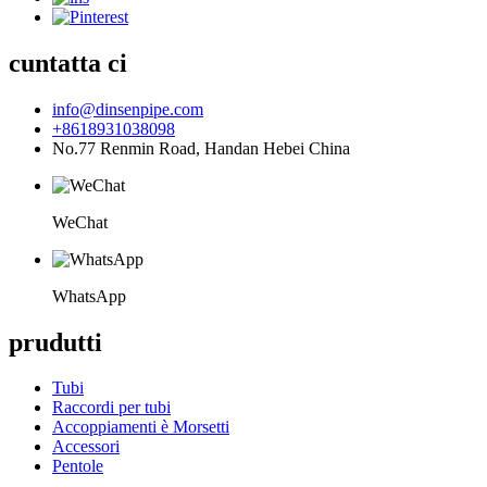
cuntatta ci
info@dinsenpipe.com
+8618931038098
No.77 Renmin Road, Handan Hebei China
WeChat
WhatsApp
prudutti
Tubi
Raccordi per tubi
Accoppiamenti è Morsetti
Accessori
Pentole