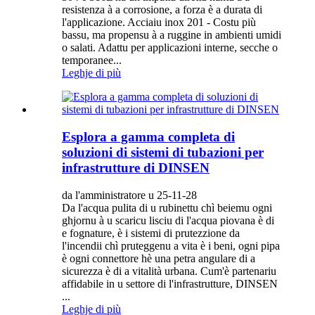
resistenza à a corrosione, a forza è a durata di
l'applicazione. Acciaiu inox 201 - Costu più
bassu, ma propensu à a ruggine in ambienti umidi
o salati. Adattu per applicazioni interne, secche o
temporanee...
Leghje di più
Esplora a gamma completa di
soluzioni di sistemi di tubazioni per
infrastrutture di DINSEN
da l'amministratore u 25-11-28
Da l'acqua pulita di u rubinettu chì beiemu ogni
ghjornu à u scaricu lisciu di l'acqua piovana è di
e fognature, è i sistemi di prutezzione da
l'incendii chì pruteggenu a vita è i beni, ogni pipa
è ogni connettore hè una petra angulare di a
sicurezza è di a vitalità urbana. Cum'è partenariu
affidabile in u settore di l'infrastrutture, DINSEN
...
Leghje di più