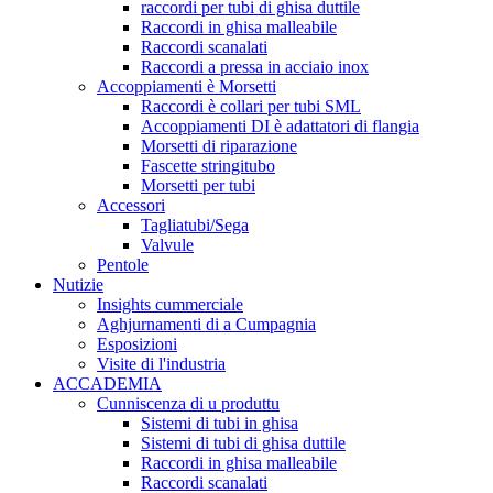
raccordi per tubi di ghisa duttile
Raccordi in ghisa malleabile
Raccordi scanalati
Raccordi a pressa in acciaio inox
Accoppiamenti è Morsetti
Raccordi è collari per tubi SML
Accoppiamenti DI è adattatori di flangia
Morsetti di riparazione
Fascette stringitubo
Morsetti per tubi
Accessori
Tagliatubi/Sega
Valvule
Pentole
Nutizie
Insights cummerciale
Aghjurnamenti di a Cumpagnia
Esposizioni
Visite di l'industria
ACCADEMIA
Cunniscenza di u produttu
Sistemi di tubi in ghisa
Sistemi di tubi di ghisa duttile
Raccordi in ghisa malleabile
Raccordi scanalati