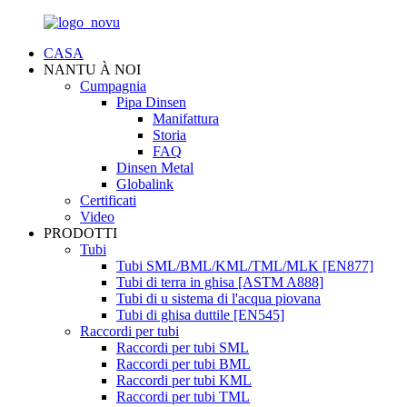
CASA
NANTU À NOI
Cumpagnia
Pipa Dinsen
Manifattura
Storia
FAQ
Dinsen Metal
Globalink
Certificati
Video
PRODOTTI
Tubi
Tubi SML/BML/KML/TML/MLK [EN877]
Tubi di terra in ghisa [ASTM A888]
Tubi di u sistema di l'acqua piovana
Tubi di ghisa duttile [EN545]
Raccordi per tubi
Raccordi per tubi SML
Raccordi per tubi BML
Raccordi per tubi KML
Raccordi per tubi TML