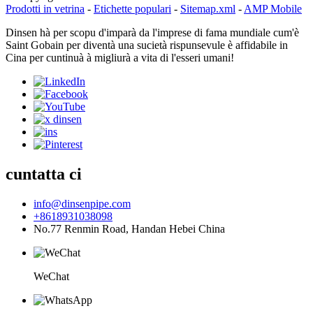
Prodotti in vetrina
-
Etichette populari
-
Sitemap.xml
-
AMP Mobile
Dinsen hà per scopu d'imparà da l'imprese di fama mundiale cum'è
Saint Gobain per diventà una sucietà rispunsevule è affidabile in
Cina per cuntinuà à migliurà a vita di l'esseri umani!
cuntatta ci
info@dinsenpipe.com
+8618931038098
No.77 Renmin Road, Handan Hebei China
WeChat