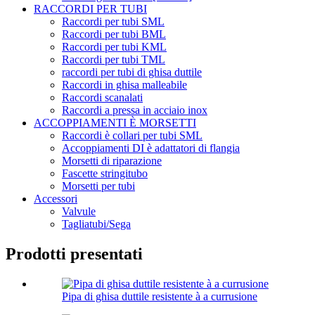
RACCORDI PER TUBI
Raccordi per tubi SML
Raccordi per tubi BML
Raccordi per tubi KML
Raccordi per tubi TML
raccordi per tubi di ghisa duttile
Raccordi in ghisa malleabile
Raccordi scanalati
Raccordi a pressa in acciaio inox
ACCOPPIAMENTI È MORSETTI
Raccordi è collari per tubi SML
Accoppiamenti DI è adattatori di flangia
Morsetti di riparazione
Fascette stringitubo
Morsetti per tubi
Accessori
Valvule
Tagliatubi/Sega
Prodotti presentati
Pipa di ghisa duttile resistente à a currusione