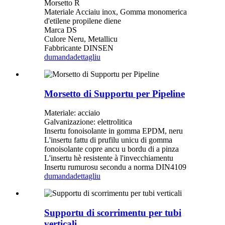
Morsetto R
Materiale Acciaiu inox, Gomma monomerica
d'etilene propilene diene
Marca DS
Culore Neru, Metallicu
Fabbricante DINSEN
dumanda
dettagliu
Morsetto di Supportu per Pipeline
Materiale: acciaio
Galvanizazione: elettrolitica
Insertu fonoisolante in gomma EPDM, neru
L'insertu fattu di prufilu unicu di gomma
fonoisolante copre ancu u bordu di a pinza
L'insertu hè resistente à l'invecchiamentu
Insertu rumurosu secondu a norma DIN4109
dumanda
dettagliu
Supportu di scorrimentu per tubi
verticali