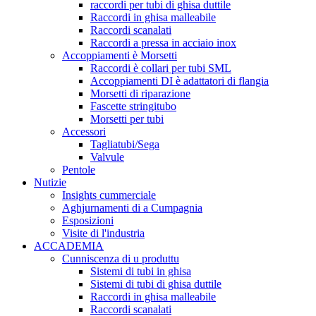
raccordi per tubi di ghisa duttile
Raccordi in ghisa malleabile
Raccordi scanalati
Raccordi a pressa in acciaio inox
Accoppiamenti è Morsetti
Raccordi è collari per tubi SML
Accoppiamenti DI è adattatori di flangia
Morsetti di riparazione
Fascette stringitubo
Morsetti per tubi
Accessori
Tagliatubi/Sega
Valvule
Pentole
Nutizie
Insights cummerciale
Aghjurnamenti di a Cumpagnia
Esposizioni
Visite di l'industria
ACCADEMIA
Cunniscenza di u produttu
Sistemi di tubi in ghisa
Sistemi di tubi di ghisa duttile
Raccordi in ghisa malleabile
Raccordi scanalati