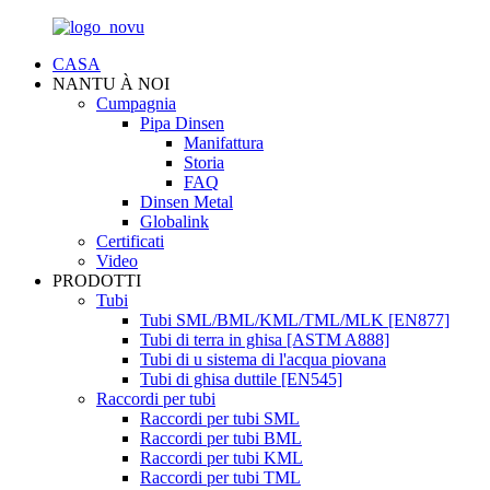
CASA
NANTU À NOI
Cumpagnia
Pipa Dinsen
Manifattura
Storia
FAQ
Dinsen Metal
Globalink
Certificati
Video
PRODOTTI
Tubi
Tubi SML/BML/KML/TML/MLK [EN877]
Tubi di terra in ghisa [ASTM A888]
Tubi di u sistema di l'acqua piovana
Tubi di ghisa duttile [EN545]
Raccordi per tubi
Raccordi per tubi SML
Raccordi per tubi BML
Raccordi per tubi KML
Raccordi per tubi TML