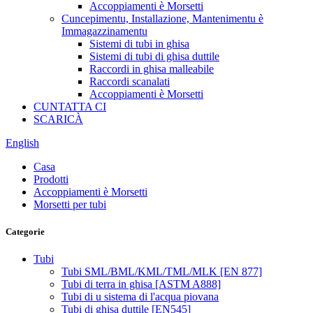
Accoppiamenti è Morsetti
Cuncepimentu, Installazione, Mantenimentu è
Immagazzinamentu
Sistemi di tubi in ghisa
Sistemi di tubi di ghisa duttile
Raccordi in ghisa malleabile
Raccordi scanalati
Accoppiamenti è Morsetti
CUNTATTA CI
SCARICÀ
English
Casa
Prodotti
Accoppiamenti è Morsetti
Morsetti per tubi
Categorie
Tubi
Tubi SML/BML/KML/TML/MLK [EN 877]
Tubi di terra in ghisa [ASTM A888]
Tubi di u sistema di l'acqua piovana
Tubi di ghisa duttile [EN545]