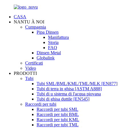
CASA
NANTU À NOI
Cumpagnia
Pipa Dinsen
Manifattura
Storia
FAQ
Dinsen Metal
Globalink
Certificati
Video
PRODOTTI
Tubi
Tubi SML/BML/KML/TML/MLK [EN877]
Tubi di terra in ghisa [ASTM A888]
Tubi di u sistema di l'acqua piovana
Tubi di ghisa duttile [EN545]
Raccordi per tubi
Raccordi per tubi SML
Raccordi per tubi BML
Raccordi per tubi KML
Raccordi per tubi TML