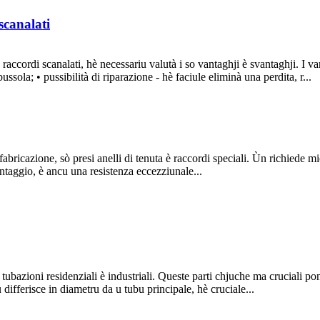
scanalati
accordi scanalati, hè necessariu valutà i so vantaghji è svantaghji. I van
sola; • pussibilità di riparazione - hè faciule eliminà una perdita, r...
o fabricazione, sò presi anelli di tenuta è raccordi speciali. Ùn richiede m
montaggio, è ancu una resistenza eccezziunale...
 tubazioni residenziali è industriali. Queste parti chjuche ma cruciali pon
ifferisce in diametru da u tubu principale, hè cruciale...