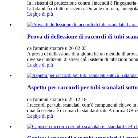
In i sistemi di prutezzione contru l'incendii è l'ingegneria 
l'affidabilità di tuttu u sistema. Durante un focu, l'integr
Leghje di più
Prova di deflessione di raccordi di tubi scana
da l'amministratore u 26-02-03
A prova di deflessione di u giuntu hè un metudu di prova s
diverse cundizioni di stress chì i sistemi di tubazioni ponu
Leghje di più
Aspettu per raccordi per tubi scanalati so
da l'amministratore u 25-12-18
I raccordi per tubi scanalati, cum'è cumpunenti chjave in i 
qualità estetica è di i marchi standardizati. A norma GB5315
Leghje di più