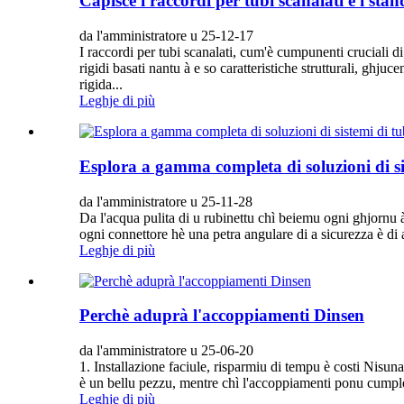
Capisce i raccordi per tubi scanalati è i s
da l'amministratore u 25-12-17
I raccordi per tubi scanalati, cum'è cumpunenti cruciali d
rigidi basati nantu à e so caratteristiche strutturali, gh
rigida...
Leghje di più
Esplora a gamma completa di soluzioni di si
da l'amministratore u 25-11-28
Da l'acqua pulita di u rubinettu chì beiemu ogni ghjornu à 
ogni connettore hè una petra angulare di a sicurezza è di a
Leghje di più
Perchè aduprà l'accoppiamenti Dinsen
da l'amministratore u 25-06-20
1. Installazione faciule, risparmiu di tempu è costi Nisuna
è un bellu pezzu, mentre chì l'accoppiamenti ponu cumplet
Leghje di più