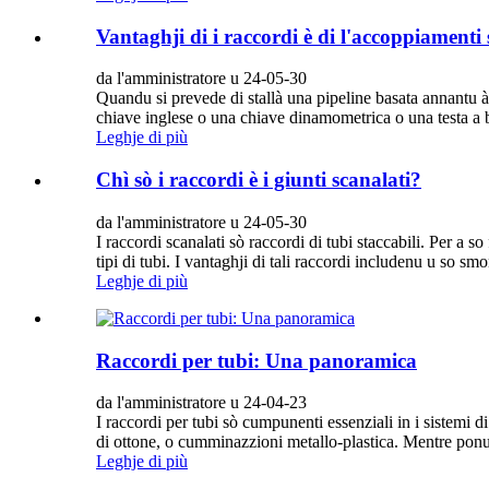
Vantaghji di i raccordi è di l'accoppiamenti 
da l'amministratore u 24-05-30
Quandu si prevede di stallà una pipeline basata annantu à r
chiave inglese o una chiave dinamometrica o una testa a bus
Leghje di più
Chì sò i raccordi è i giunti scanalati?
da l'amministratore u 24-05-30
I raccordi scanalati sò raccordi di tubi staccabili. Per a s
tipi di tubi. I vantaghji di tali raccordi includenu u so s
Leghje di più
Raccordi per tubi: Una panoramica
da l'amministratore u 24-04-23
I raccordi per tubi sò cumpunenti essenziali in i sistemi di
di ottone, o cumminazzioni metallo-plastica. Mentre ponu d
Leghje di più