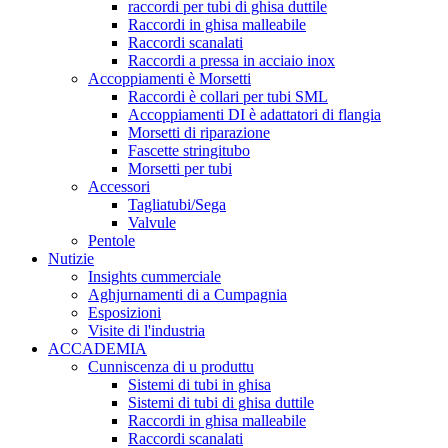
raccordi per tubi di ghisa duttile
Raccordi in ghisa malleabile
Raccordi scanalati
Raccordi a pressa in acciaio inox
Accoppiamenti è Morsetti
Raccordi è collari per tubi SML
Accoppiamenti DI è adattatori di flangia
Morsetti di riparazione
Fascette stringitubo
Morsetti per tubi
Accessori
Tagliatubi/Sega
Valvule
Pentole
Nutizie
Insights cummerciale
Aghjurnamenti di a Cumpagnia
Esposizioni
Visite di l'industria
ACCADEMIA
Cunniscenza di u produttu
Sistemi di tubi in ghisa
Sistemi di tubi di ghisa duttile
Raccordi in ghisa malleabile
Raccordi scanalati