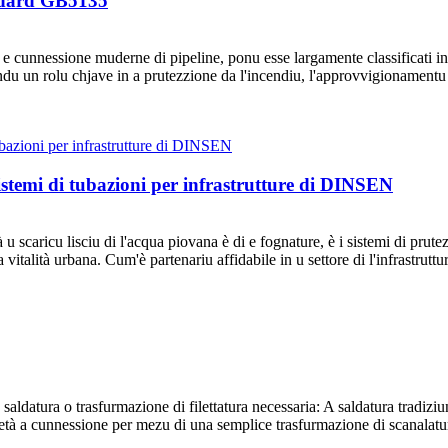
tandard GB5135
i e cunnessione muderne di pipeline, ponu esse largamente classificati i
jucendu un rolu chjave in a prutezzione da l'incendiu, l'approvvigionamen
stemi di tubazioni per infrastrutture di DINSEN
u scaricu lisciu di l'acqua piovana è di e fognature, è i sistemi di prutez
 vitalità urbana. Cum'è partenariu affidabile in u settore di l'infrastrut
 saldatura o trasfurmazione di filettatura necessaria: A saldatura tradizi
à a cunnessione per mezu di una semplice trasfurmazione di scanalatura,