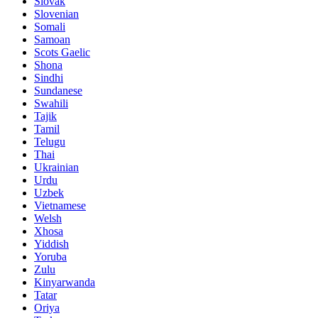
Slovak
Slovenian
Somali
Samoan
Scots Gaelic
Shona
Sindhi
Sundanese
Swahili
Tajik
Tamil
Telugu
Thai
Ukrainian
Urdu
Uzbek
Vietnamese
Welsh
Xhosa
Yiddish
Yoruba
Zulu
Kinyarwanda
Tatar
Oriya