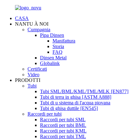
CASA
NANTU À NOI
Cumpagnia
Pipa Dinsen
Manifattura
Storia
FAQ
Dinsen Metal
Globalink
Certificati
Video
PRODOTTI
Tubi
Tubi SML/BML/KML/TML/MLK [EN877]
Tubi di terra in ghisa [ASTM A888]
Tubi di u sistema di l'acqua piovana
Tubi di ghisa duttile [EN545]
Raccordi per tubi
Raccordi per tubi SML
Raccordi per tubi BML
Raccordi per tubi KML
Raccordi per tubi TML