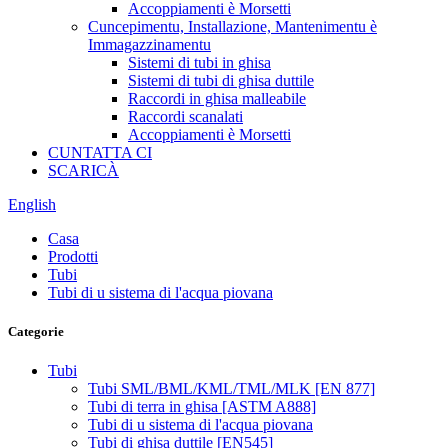
Accoppiamenti è Morsetti
Cuncepimentu, Installazione, Mantenimentu è
Immagazzinamentu
Sistemi di tubi in ghisa
Sistemi di tubi di ghisa duttile
Raccordi in ghisa malleabile
Raccordi scanalati
Accoppiamenti è Morsetti
CUNTATTA CI
SCARICÀ
English
Casa
Prodotti
Tubi
Tubi di u sistema di l'acqua piovana
Categorie
Tubi
Tubi SML/BML/KML/TML/MLK [EN 877]
Tubi di terra in ghisa [ASTM A888]
Tubi di u sistema di l'acqua piovana
Tubi di ghisa duttile [EN545]