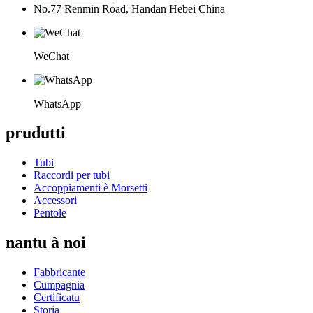
No.77 Renmin Road, Handan Hebei China
WeChat
WhatsApp
prudutti
Tubi
Raccordi per tubi
Accoppiamenti è Morsetti
Accessori
Pentole
nantu à noi
Fabbricante
Cumpagnia
Certificatu
Storia