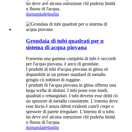
ùn deve avè alcuna ostruzione chì puderia limità
u flussu di l'acqua.
dumanda
dettagliu
Grondaia di tubi quadrati per u
sistema di acqua piovana
Fornemu una gamma cumpleta di tubi è raccordi
per l'acqua piovana, è ancu di grondaie.
I prudutti di tubi d'acqua piovana in ghisa sò
dispunibili in un primer standard di metallu
grisgiu cù inibitori di ruggine.
I prudutti di l'acqua piovana in ghisa offrenu una
larga scelta di disinni. I tubi ponu esse tondi,
quadrati o rettangulari. I tubi devenu esse dritti cù
un spessore di metallu consistente. L'esternu deve
esse lisciu è senza difetti evidenti cum'è crepe o
spessore di parete irregulare. L'internu di u tubu
ùn deve avè alcuna ostruzione chì puderia limità
u flussu di l'acqua.
dumanda
dettagliu