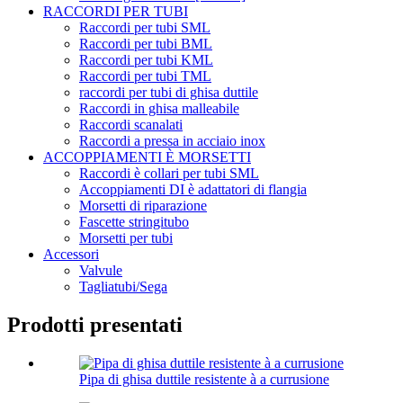
RACCORDI PER TUBI
Raccordi per tubi SML
Raccordi per tubi BML
Raccordi per tubi KML
Raccordi per tubi TML
raccordi per tubi di ghisa duttile
Raccordi in ghisa malleabile
Raccordi scanalati
Raccordi a pressa in acciaio inox
ACCOPPIAMENTI È MORSETTI
Raccordi è collari per tubi SML
Accoppiamenti DI è adattatori di flangia
Morsetti di riparazione
Fascette stringitubo
Morsetti per tubi
Accessori
Valvule
Tagliatubi/Sega
Prodotti presentati
Pipa di ghisa duttile resistente à a currusione