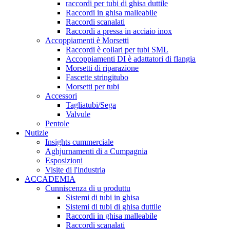
raccordi per tubi di ghisa duttile
Raccordi in ghisa malleabile
Raccordi scanalati
Raccordi a pressa in acciaio inox
Accoppiamenti è Morsetti
Raccordi è collari per tubi SML
Accoppiamenti DI è adattatori di flangia
Morsetti di riparazione
Fascette stringitubo
Morsetti per tubi
Accessori
Tagliatubi/Sega
Valvule
Pentole
Nutizie
Insights cummerciale
Aghjurnamenti di a Cumpagnia
Esposizioni
Visite di l'industria
ACCADEMIA
Cunniscenza di u produttu
Sistemi di tubi in ghisa
Sistemi di tubi di ghisa duttile
Raccordi in ghisa malleabile
Raccordi scanalati