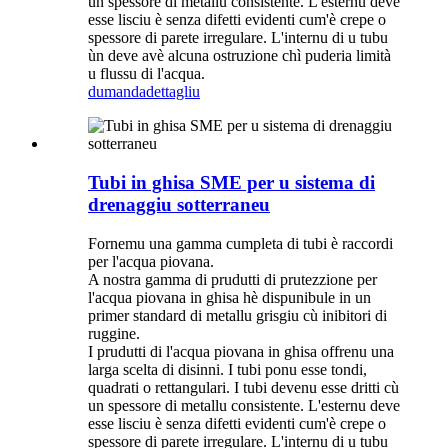
un spessore di metallu consistente. L'esternu deve
esse lisciu è senza difetti evidenti cum'è crepe o
spessore di parete irregulare. L'internu di u tubu
ùn deve avè alcuna ostruzione chì puderia limità
u flussu di l'acqua.
dumanda
dettagliu
Tubi in ghisa SME per u sistema di
drenaggiu sotterraneu
Fornemu una gamma cumpleta di tubi è raccordi
per l'acqua piovana.
A nostra gamma di prudutti di prutezzione per
l'acqua piovana in ghisa hè dispunibule in un
primer standard di metallu grisgiu cù inibitori di
ruggine.
I prudutti di l'acqua piovana in ghisa offrenu una
larga scelta di disinni. I tubi ponu esse tondi,
quadrati o rettangulari. I tubi devenu esse dritti cù
un spessore di metallu consistente. L'esternu deve
esse lisciu è senza difetti evidenti cum'è crepe o
spessore di parete irregulare. L'internu di u tubu