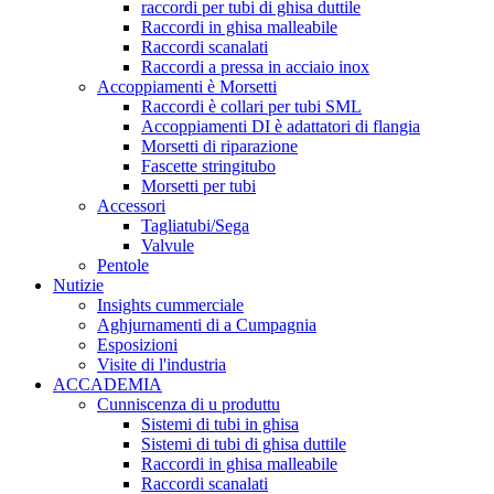
raccordi per tubi di ghisa duttile
Raccordi in ghisa malleabile
Raccordi scanalati
Raccordi a pressa in acciaio inox
Accoppiamenti è Morsetti
Raccordi è collari per tubi SML
Accoppiamenti DI è adattatori di flangia
Morsetti di riparazione
Fascette stringitubo
Morsetti per tubi
Accessori
Tagliatubi/Sega
Valvule
Pentole
Nutizie
Insights cummerciale
Aghjurnamenti di a Cumpagnia
Esposizioni
Visite di l'industria
ACCADEMIA
Cunniscenza di u produttu
Sistemi di tubi in ghisa
Sistemi di tubi di ghisa duttile
Raccordi in ghisa malleabile
Raccordi scanalati