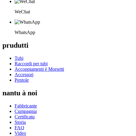
WeChat
WhatsApp
prudutti
Tubi
Raccordi per tubi
Accoppiamenti è Morsetti
Accessori
Pentole
nantu à noi
Fabbricante
Cumpagnia
Certificatu
Storia
FAQ
Video