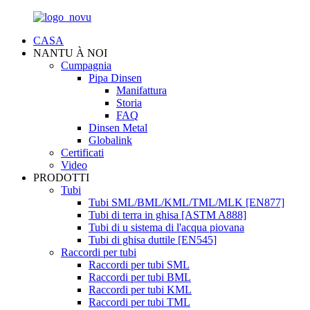
CASA
NANTU À NOI
Cumpagnia
Pipa Dinsen
Manifattura
Storia
FAQ
Dinsen Metal
Globalink
Certificati
Video
PRODOTTI
Tubi
Tubi SML/BML/KML/TML/MLK [EN877]
Tubi di terra in ghisa [ASTM A888]
Tubi di u sistema di l'acqua piovana
Tubi di ghisa duttile [EN545]
Raccordi per tubi
Raccordi per tubi SML
Raccordi per tubi BML
Raccordi per tubi KML
Raccordi per tubi TML