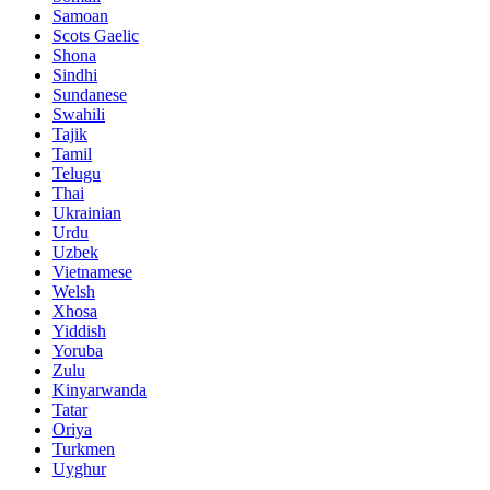
Samoan
Scots Gaelic
Shona
Sindhi
Sundanese
Swahili
Tajik
Tamil
Telugu
Thai
Ukrainian
Urdu
Uzbek
Vietnamese
Welsh
Xhosa
Yiddish
Yoruba
Zulu
Kinyarwanda
Tatar
Oriya
Turkmen
Uyghur