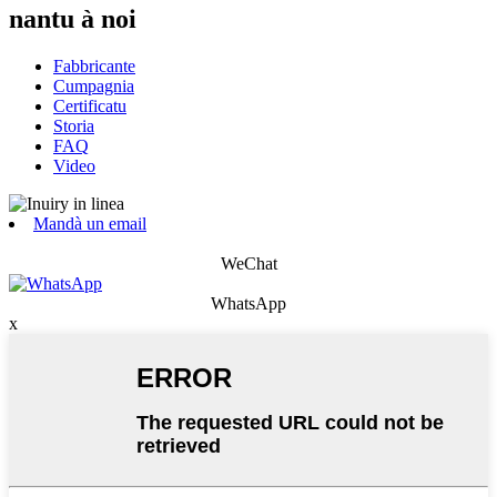
nantu à noi
Fabbricante
Cumpagnia
Certificatu
Storia
FAQ
Video
Mandà un email
WeChat
WhatsApp
x