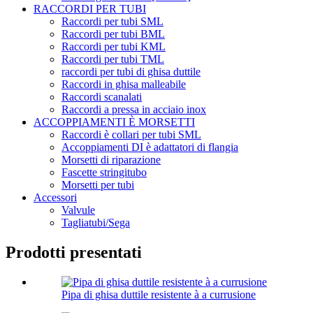
RACCORDI PER TUBI
Raccordi per tubi SML
Raccordi per tubi BML
Raccordi per tubi KML
Raccordi per tubi TML
raccordi per tubi di ghisa duttile
Raccordi in ghisa malleabile
Raccordi scanalati
Raccordi a pressa in acciaio inox
ACCOPPIAMENTI È MORSETTI
Raccordi è collari per tubi SML
Accoppiamenti DI è adattatori di flangia
Morsetti di riparazione
Fascette stringitubo
Morsetti per tubi
Accessori
Valvule
Tagliatubi/Sega
Prodotti presentati
Pipa di ghisa duttile resistente à a currusione