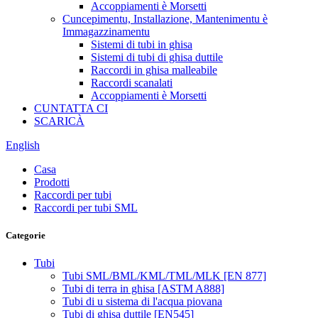
Accoppiamenti è Morsetti
Cuncepimentu, Installazione, Mantenimentu è
Immagazzinamentu
Sistemi di tubi in ghisa
Sistemi di tubi di ghisa duttile
Raccordi in ghisa malleabile
Raccordi scanalati
Accoppiamenti è Morsetti
CUNTATTA CI
SCARICÀ
English
Casa
Prodotti
Raccordi per tubi
Raccordi per tubi SML
Categorie
Tubi
Tubi SML/BML/KML/TML/MLK [EN 877]
Tubi di terra in ghisa [ASTM A888]
Tubi di u sistema di l'acqua piovana
Tubi di ghisa duttile [EN545]