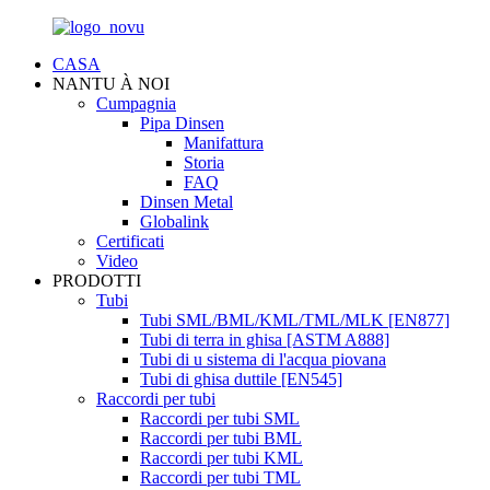
CASA
NANTU À NOI
Cumpagnia
Pipa Dinsen
Manifattura
Storia
FAQ
Dinsen Metal
Globalink
Certificati
Video
PRODOTTI
Tubi
Tubi SML/BML/KML/TML/MLK [EN877]
Tubi di terra in ghisa [ASTM A888]
Tubi di u sistema di l'acqua piovana
Tubi di ghisa duttile [EN545]
Raccordi per tubi
Raccordi per tubi SML
Raccordi per tubi BML
Raccordi per tubi KML
Raccordi per tubi TML