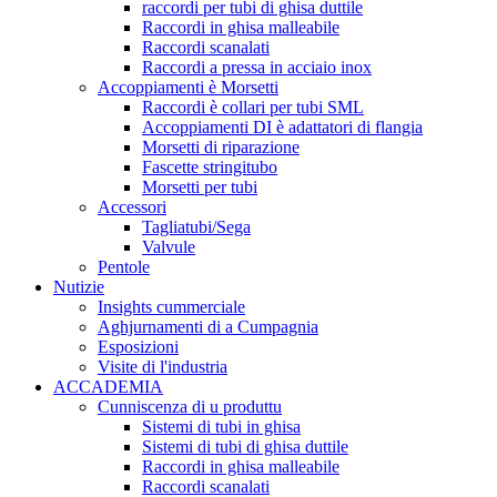
raccordi per tubi di ghisa duttile
Raccordi in ghisa malleabile
Raccordi scanalati
Raccordi a pressa in acciaio inox
Accoppiamenti è Morsetti
Raccordi è collari per tubi SML
Accoppiamenti DI è adattatori di flangia
Morsetti di riparazione
Fascette stringitubo
Morsetti per tubi
Accessori
Tagliatubi/Sega
Valvule
Pentole
Nutizie
Insights cummerciale
Aghjurnamenti di a Cumpagnia
Esposizioni
Visite di l'industria
ACCADEMIA
Cunniscenza di u produttu
Sistemi di tubi in ghisa
Sistemi di tubi di ghisa duttile
Raccordi in ghisa malleabile
Raccordi scanalati