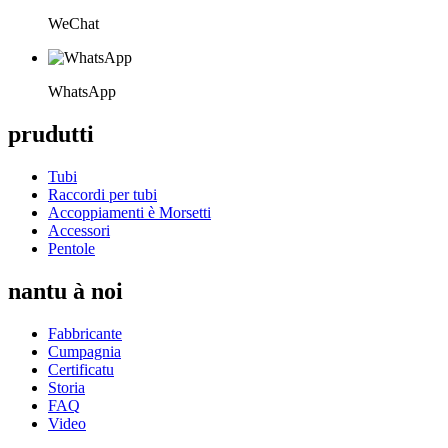
WeChat
WhatsApp
prudutti
Tubi
Raccordi per tubi
Accoppiamenti è Morsetti
Accessori
Pentole
nantu à noi
Fabbricante
Cumpagnia
Certificatu
Storia
FAQ
Video