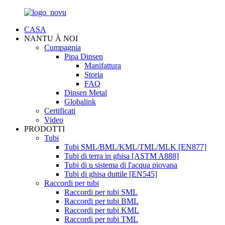
CASA
NANTU À NOI
Cumpagnia
Pipa Dinsen
Manifattura
Storia
FAQ
Dinsen Metal
Globalink
Certificati
Video
PRODOTTI
Tubi
Tubi SML/BML/KML/TML/MLK [EN877]
Tubi di terra in ghisa [ASTM A888]
Tubi di u sistema di l'acqua piovana
Tubi di ghisa duttile [EN545]
Raccordi per tubi
Raccordi per tubi SML
Raccordi per tubi BML
Raccordi per tubi KML
Raccordi per tubi TML