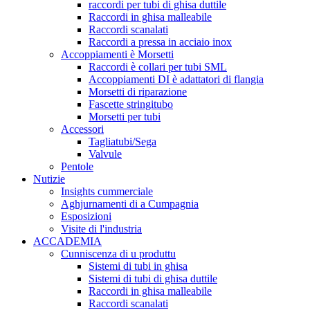
raccordi per tubi di ghisa duttile
Raccordi in ghisa malleabile
Raccordi scanalati
Raccordi a pressa in acciaio inox
Accoppiamenti è Morsetti
Raccordi è collari per tubi SML
Accoppiamenti DI è adattatori di flangia
Morsetti di riparazione
Fascette stringitubo
Morsetti per tubi
Accessori
Tagliatubi/Sega
Valvule
Pentole
Nutizie
Insights cummerciale
Aghjurnamenti di a Cumpagnia
Esposizioni
Visite di l'industria
ACCADEMIA
Cunniscenza di u produttu
Sistemi di tubi in ghisa
Sistemi di tubi di ghisa duttile
Raccordi in ghisa malleabile
Raccordi scanalati