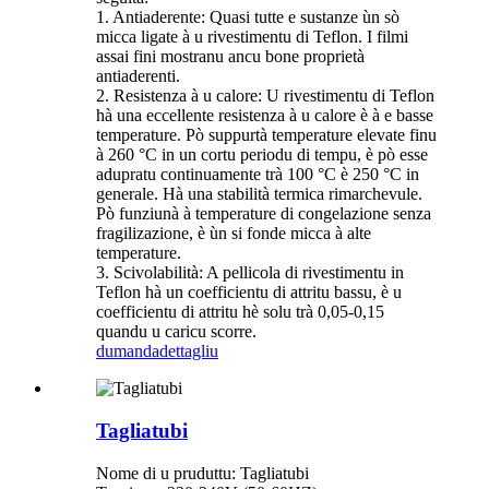
1. Antiaderente: Quasi tutte e sustanze ùn sò
micca ligate à u rivestimentu di Teflon. I filmi
assai fini mostranu ancu bone proprietà
antiaderenti.
2. Resistenza à u calore: U rivestimentu di Teflon
hà una eccellente resistenza à u calore è à e basse
temperature. Pò suppurtà temperature elevate finu
à 260 °C in un cortu periodu di tempu, è pò esse
adupratu continuamente trà 100 °C è 250 °C in
generale. Hà una stabilità termica rimarchevule.
Pò funziunà à temperature di congelazione senza
fragilizazione, è ùn si fonde micca à alte
temperature.
3. Scivolabilità: A pellicola di rivestimentu in
Teflon hà un coefficientu di attritu bassu, è u
coefficientu di attritu hè solu trà 0,05-0,15
quandu u caricu scorre.
dumanda
dettagliu
Tagliatubi
Nome di u pruduttu: Tagliatubi