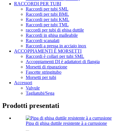
RACCORDI PER TUBI
Raccordi per tubi SML
Raccordi per tubi BML
Raccordi per tubi KML
Raccordi per tubi TML
raccordi per tubi di ghisa duttile
Raccordi in ghisa malleabile
Raccordi scanalati
Raccordi a pressa in acciaio inox
ACCOPPIAMENTI È MORSETTI
Raccordi è collari per tubi SML
Accoppiamenti DI è adattatori di flangia
Morsetti di riparazione
Fascette stringitubo
Morsetti per tubi
Accessori
Valvule
Tagliatubi/Sega
Prodotti presentati
Pipa di ghisa duttile resistente à a currusione