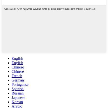
English
English
Chinese
Chinese
French
German
Portuguese
Spanish
Russian
Japanese
Korean
Arabic