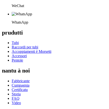
WeChat
WhatsApp
prudutti
Tubi
Raccordi per tubi
Accoppiamenti è Morsetti
Accessori
Pentole
nantu à noi
Fabbricante
Cumpagnia
Certificatu
Storia
FAQ
Video