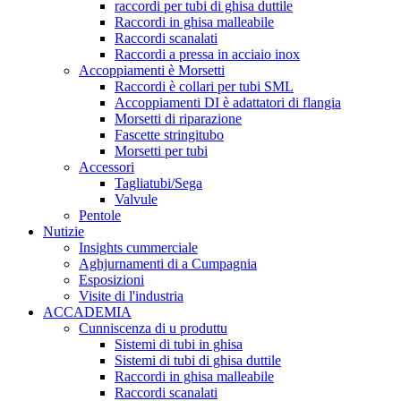
raccordi per tubi di ghisa duttile
Raccordi in ghisa malleabile
Raccordi scanalati
Raccordi a pressa in acciaio inox
Accoppiamenti è Morsetti
Raccordi è collari per tubi SML
Accoppiamenti DI è adattatori di flangia
Morsetti di riparazione
Fascette stringitubo
Morsetti per tubi
Accessori
Tagliatubi/Sega
Valvule
Pentole
Nutizie
Insights cummerciale
Aghjurnamenti di a Cumpagnia
Esposizioni
Visite di l'industria
ACCADEMIA
Cunniscenza di u produttu
Sistemi di tubi in ghisa
Sistemi di tubi di ghisa duttile
Raccordi in ghisa malleabile
Raccordi scanalati