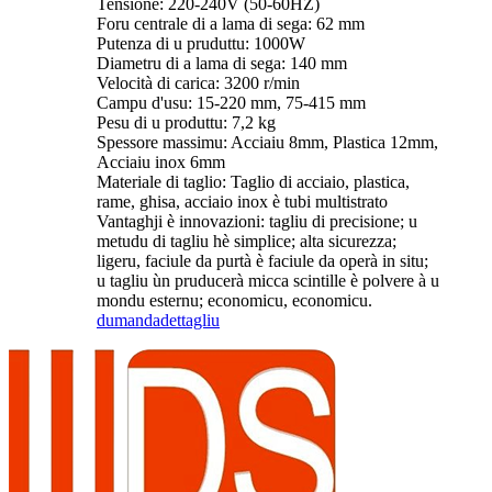
Tensione: 220-240V (50-60HZ)
Foru centrale di a lama di sega: 62 mm
Putenza di u pruduttu: 1000W
Diametru di a lama di sega: 140 mm
Velocità di carica: 3200 r/min
Campu d'usu: 15-220 mm, 75-415 mm
Pesu di u produttu: 7,2 kg
Spessore massimu: Acciaiu 8mm, Plastica 12mm,
Acciaiu inox 6mm
Materiale di taglio: Taglio di acciaio, plastica,
rame, ghisa, acciaio inox è tubi multistrato
Vantaghji è innovazioni: tagliu di precisione; u
metudu di tagliu hè simplice; alta sicurezza;
ligeru, faciule da purtà è faciule da operà in situ;
u tagliu ùn pruducerà micca scintille è polvere à u
mondu esternu; economicu, economicu.
dumanda
dettagliu