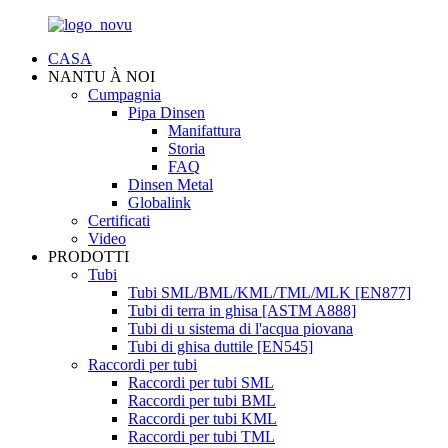
CASA
NANTU À NOI
Cumpagnia
Pipa Dinsen
Manifattura
Storia
FAQ
Dinsen Metal
Globalink
Certificati
Video
PRODOTTI
Tubi
Tubi SML/BML/KML/TML/MLK [EN877]
Tubi di terra in ghisa [ASTM A888]
Tubi di u sistema di l'acqua piovana
Tubi di ghisa duttile [EN545]
Raccordi per tubi
Raccordi per tubi SML
Raccordi per tubi BML
Raccordi per tubi KML
Raccordi per tubi TML