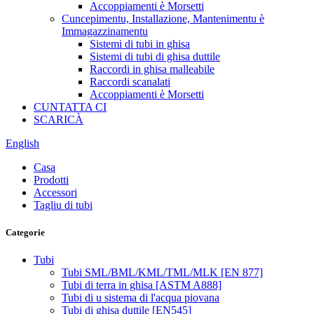
Accoppiamenti è Morsetti
Cuncepimentu, Installazione, Mantenimentu è
Immagazzinamentu
Sistemi di tubi in ghisa
Sistemi di tubi di ghisa duttile
Raccordi in ghisa malleabile
Raccordi scanalati
Accoppiamenti è Morsetti
CUNTATTA CI
SCARICÀ
English
Casa
Prodotti
Accessori
Tagliu di tubi
Categorie
Tubi
Tubi SML/BML/KML/TML/MLK [EN 877]
Tubi di terra in ghisa [ASTM A888]
Tubi di u sistema di l'acqua piovana
Tubi di ghisa duttile [EN545]