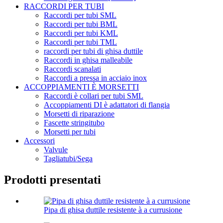
RACCORDI PER TUBI
Raccordi per tubi SML
Raccordi per tubi BML
Raccordi per tubi KML
Raccordi per tubi TML
raccordi per tubi di ghisa duttile
Raccordi in ghisa malleabile
Raccordi scanalati
Raccordi a pressa in acciaio inox
ACCOPPIAMENTI È MORSETTI
Raccordi è collari per tubi SML
Accoppiamenti DI è adattatori di flangia
Morsetti di riparazione
Fascette stringitubo
Morsetti per tubi
Accessori
Valvule
Tagliatubi/Sega
Prodotti presentati
Pipa di ghisa duttile resistente à a currusione