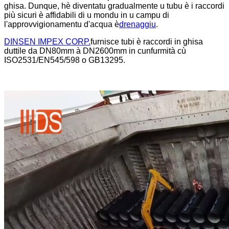
ghisa. Dunque, hè diventatu gradualmente u tubu è i raccordi
più sicuri è affidabili di u mondu in u campu di
l'approvvigionamentu d'acqua è
drenaggiu
.
DINSEN IMPEX CORP.
furnisce tubi è raccordi in ghisa
duttile da DN80mm à DN2600mm in cunfurmità cù
ISO2531/EN545/598 o GB13295.