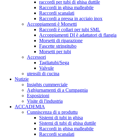
raccordi per tubi di ghisa duttile
Raccordi in ghisa malleabile
Raccordi scanalati
Raccordi a pressa in acciaio inox
Accoppiamenti è Morsetti
Raccordi è collari per tubi SML
Accoppiamenti DI è adattatori di flangia
Morsetti di riparazione
Fascette stringitubo
Morsetti per tubi
Accessori
Tagliatubi/Sega
Valvule
utensili di cucina
Nutizie
Insights cummerciale
Aghjurnamenti di a Cumpagnia
Esposizioni
Visite di l'industria
ACCADEMIA
Cunniscenza di u produttu
Sistemi di tubi in ghisa
Sistemi di tubi di ghisa duttile
Raccordi in ghisa malleabile
Raccordi scanalati