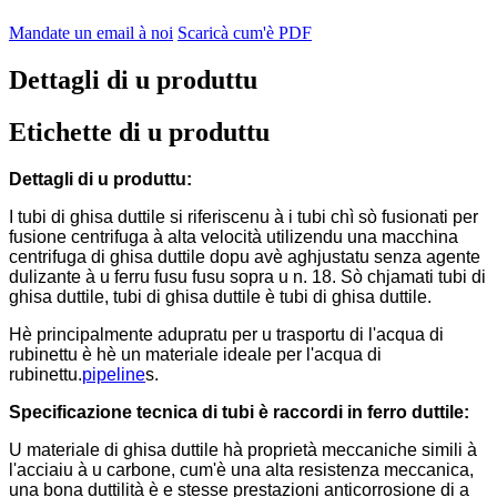
Mandate un email à noi
Scaricà cum'è PDF
Dettagli di u produttu
Etichette di u produttu
Dettagli di u produttu:
I tubi di ghisa duttile si riferiscenu à i tubi chì sò fusionati per
fusione centrifuga à alta velocità utilizendu una macchina
centrifuga di ghisa duttile dopu avè aghjustatu senza agente
dulizante à u ferru fusu fusu sopra u n. 18. Sò chjamati tubi di
ghisa duttile, tubi di ghisa duttile è tubi di ghisa duttile.
Hè principalmente adupratu per u trasportu di l'acqua di
rubinettu è hè un materiale ideale per l'acqua di
rubinettu.
pipeline
s.
Specificazione tecnica di tubi è raccordi in ferro duttile:
U materiale di ghisa duttile hà proprietà meccaniche simili à
l'acciaiu à u carbone, cum'è una alta resistenza meccanica,
una bona duttilità è e stesse prestazioni anticorrosione di a