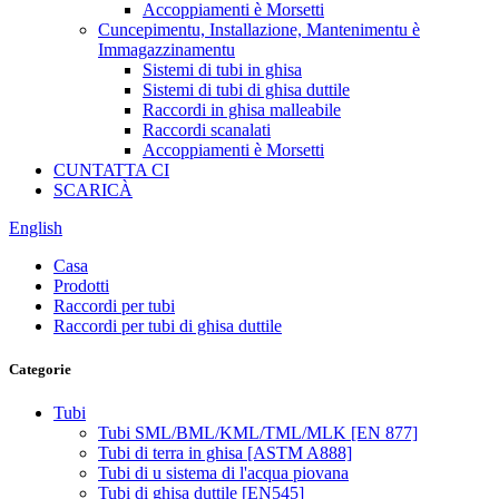
Accoppiamenti è Morsetti
Cuncepimentu, Installazione, Mantenimentu è
Immagazzinamentu
Sistemi di tubi in ghisa
Sistemi di tubi di ghisa duttile
Raccordi in ghisa malleabile
Raccordi scanalati
Accoppiamenti è Morsetti
CUNTATTA CI
SCARICÀ
English
Casa
Prodotti
Raccordi per tubi
Raccordi per tubi di ghisa duttile
Categorie
Tubi
Tubi SML/BML/KML/TML/MLK [EN 877]
Tubi di terra in ghisa [ASTM A888]
Tubi di u sistema di l'acqua piovana
Tubi di ghisa duttile [EN545]