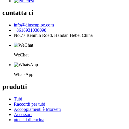
cuntatta ci
info@dinsenpipe.com
+8618931038098
No.77 Renmin Road, Handan Hebei China
WeChat
WhatsApp
prudutti
Tubi
Raccordi per tubi
Accoppiamenti è Morsetti
Accessori
utensili di cucina