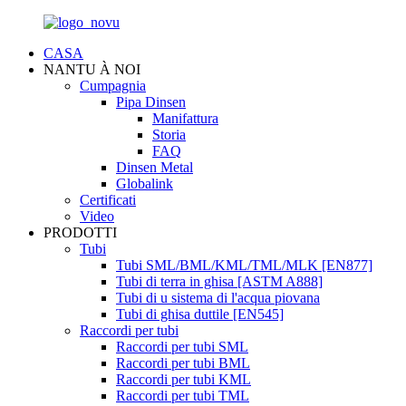
CASA
NANTU À NOI
Cumpagnia
Pipa Dinsen
Manifattura
Storia
FAQ
Dinsen Metal
Globalink
Certificati
Video
PRODOTTI
Tubi
Tubi SML/BML/KML/TML/MLK [EN877]
Tubi di terra in ghisa [ASTM A888]
Tubi di u sistema di l'acqua piovana
Tubi di ghisa duttile [EN545]
Raccordi per tubi
Raccordi per tubi SML
Raccordi per tubi BML
Raccordi per tubi KML
Raccordi per tubi TML