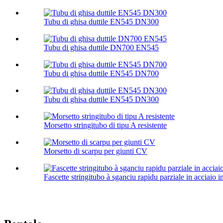
Tubu di ghisa duttile EN545 DN300
Tubu di ghisa duttile DN700 EN545
Tubu di ghisa duttile EN545 DN700
Tubu di ghisa duttile EN545 DN300
Morsetto stringitubo di tipu A resistente
Morsetto di scarpu per giunti CV
Fascette stringitubo à sganciu rapidu parziale in acciaio i