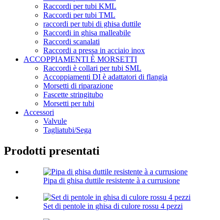
Raccordi per tubi KML
Raccordi per tubi TML
raccordi per tubi di ghisa duttile
Raccordi in ghisa malleabile
Raccordi scanalati
Raccordi a pressa in acciaio inox
ACCOPPIAMENTI È MORSETTI
Raccordi è collari per tubi SML
Accoppiamenti DI è adattatori di flangia
Morsetti di riparazione
Fascette stringitubo
Morsetti per tubi
Accessori
Valvule
Tagliatubi/Sega
Prodotti presentati
Pipa di ghisa duttile resistente à a currusione
Set di pentole in ghisa di culore rossu 4 pezzi