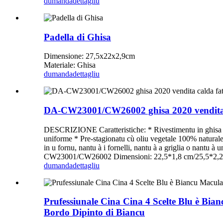
dumanda
dettagliu
Padella di Ghisa
Dimensione: 27,5x22x2,9cm
Materiale: Ghisa
dumanda
dettagliu
DA-CW23001/CW26002 ghisa 2020 vendita c
DESCRIZIONE Caratteristiche: * Rivestimentu in ghisa cù
uniforme * Pre-stagionatu cù oliu vegetale 100% naturale *
in u fornu, nantu à i fornelli, nantu à a griglia o nantu
CW23001/CW26002 Dimensioni: 22,5*1,8 cm/25,5*2,2 cm 
dumanda
dettagliu
Prufessiunale Cina Cina 4 Scelte Blu è Bia
Bordo Dipinto di Biancu