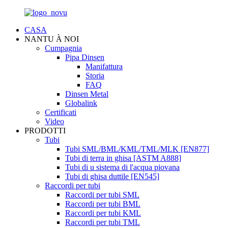
CASA
NANTU À NOI
Cumpagnia
Pipa Dinsen
Manifattura
Storia
FAQ
Dinsen Metal
Globalink
Certificati
Video
PRODOTTI
Tubi
Tubi SML/BML/KML/TML/MLK [EN877]
Tubi di terra in ghisa [ASTM A888]
Tubi di u sistema di l'acqua piovana
Tubi di ghisa duttile [EN545]
Raccordi per tubi
Raccordi per tubi SML
Raccordi per tubi BML
Raccordi per tubi KML
Raccordi per tubi TML