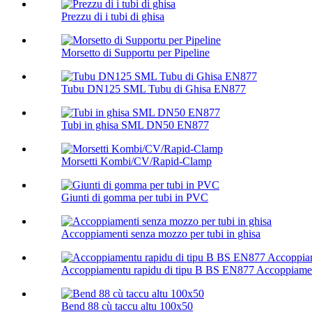
Prezzu di i tubi di ghisa
Morsetto di Supportu per Pipeline
Tubu DN125 SML Tubu di Ghisa EN877
Tubi in ghisa SML DN50 EN877
Morsetti Kombi/CV/Rapid-Clamp
Giunti di gomma per tubi in PVC
Accoppiamenti senza mozzo per tubi in ghisa
Accoppiamentu rapidu di tipu B BS EN877 Accoppiamen
Bend 88 cù taccu altu 100х50