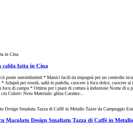
alda fatta in Cina
 punte autoimbutinti * Manici facili da impugnà per un cuntrollu sicur
 Aduprà per rosolà, saltà in padella, cuocere à focu dolce, cuocere al for
 à un focu di campu * Ottimu per i piani di cottura à induzione Nome di 
Culore: Neru Materiale: ghisa Caratter...
ncu Maculatu Design Smaltatu Tazza di Caffè in Metallo