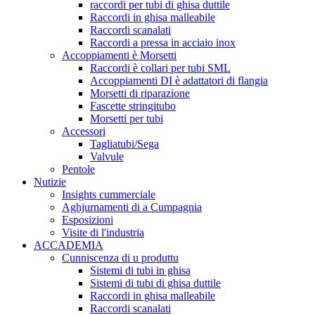
raccordi per tubi di ghisa duttile
Raccordi in ghisa malleabile
Raccordi scanalati
Raccordi a pressa in acciaio inox
Accoppiamenti è Morsetti
Raccordi è collari per tubi SML
Accoppiamenti DI è adattatori di flangia
Morsetti di riparazione
Fascette stringitubo
Morsetti per tubi
Accessori
Tagliatubi/Sega
Valvule
Pentole
Nutizie
Insights cummerciale
Aghjurnamenti di a Cumpagnia
Esposizioni
Visite di l'industria
ACCADEMIA
Cunniscenza di u produttu
Sistemi di tubi in ghisa
Sistemi di tubi di ghisa duttile
Raccordi in ghisa malleabile
Raccordi scanalati