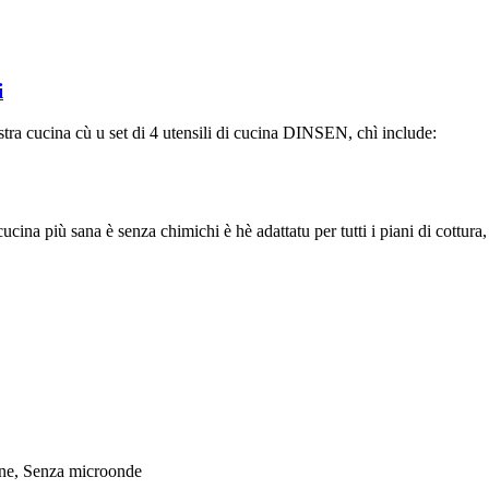
i
ostra cucina cù u set di 4 utensili di cucina DINSEN, chì include:
cucina più sana è senza chimichi è hè adattatu per tutti i piani di cottura
ione, Senza microonde