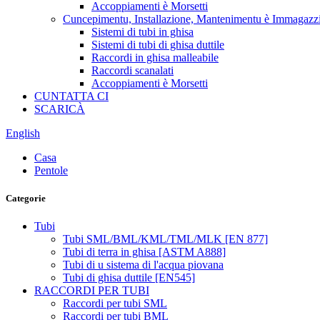
Accoppiamenti è Morsetti
Cuncepimentu, Installazione, Mantenimentu è Immagaz
Sistemi di tubi in ghisa
Sistemi di tubi di ghisa duttile
Raccordi in ghisa malleabile
Raccordi scanalati
Accoppiamenti è Morsetti
CUNTATTA CI
SCARICÀ
English
Casa
Pentole
Categorie
Tubi
Tubi SML/BML/KML/TML/MLK [EN 877]
Tubi di terra in ghisa [ASTM A888]
Tubi di u sistema di l'acqua piovana
Tubi di ghisa duttile [EN545]
RACCORDI PER TUBI
Raccordi per tubi SML
Raccordi per tubi BML