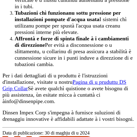
verticale è u flussu cuntinuu aumentanu a pressione
in i tubi.
Tubazioni chì funzionanu sottu pressione per
installazioni pompate d'acqua usata
I sistemi chì
utilizanu pompe per spustà l'acqua usata creanu
pressioni interne più elevate.
Affrontà e forze di spinta finale à i cambiamenti
di direzzione
Per evità a disconnessione o u
slittamentu, u collarinu di presa assicura a stabilità è
cunnessione sicure in i punti induve a direzzione di e
tubazioni cambia.
Per i dati dettagliati di u produttu è l'istruzzioni
d'installazione, visitate u nostru
Pagina di u pruduttu DS
Grip Collar
Sè avete qualchì quistione o avete bisognu di
più assistenza, ùn esitate micca à cuntattà ci
à
info@dinsenpipe.com
.
Dinsen Impex Corp s'impegna à furnisce suluzioni di
drenaggiu innovative è affidabili adattate à i vostri bisogni.
Data di publicazione: 30 di maghju di u 2024