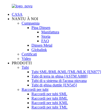
CASA
NANTU À NOI
Cumpagnia
Pipa Dinsen
Manifattura
Storia
FAQ
Dinsen Metal
Globalink
Certificati
Video
PRODOTTI
Tubi
Tubi SML/BML/KML/TML/MLK [EN877]
Tubi di terra in ghisa [ASTM A888]
Tubi di u sistema di l'acqua piovana
Tubi di ghisa duttile [EN545]
Raccordi per tubi
Raccordi per tubi SML
Raccordi per tubi BML
Raccordi per tubi KML
Raccordi per tubi TML