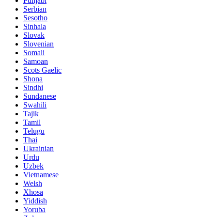
Punjabi
Serbian
Sesotho
Sinhala
Slovak
Slovenian
Somali
Samoan
Scots Gaelic
Shona
Sindhi
Sundanese
Swahili
Tajik
Tamil
Telugu
Thai
Ukrainian
Urdu
Uzbek
Vietnamese
Welsh
Xhosa
Yiddish
Yoruba