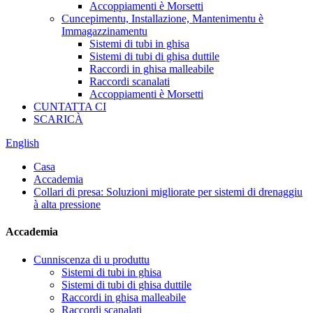
Accoppiamenti è Morsetti
Cuncepimentu, Installazione, Mantenimentu è
Immagazzinamentu
Sistemi di tubi in ghisa
Sistemi di tubi di ghisa duttile
Raccordi in ghisa malleabile
Raccordi scanalati
Accoppiamenti è Morsetti
CUNTATTA CI
SCARICÀ
English
Casa
Accademia
Collari di presa: Soluzioni migliorate per sistemi di drenaggiu
à alta pressione
Accademia
Cunniscenza di u produttu
Sistemi di tubi in ghisa
Sistemi di tubi di ghisa duttile
Raccordi in ghisa malleabile
Raccordi scanalati