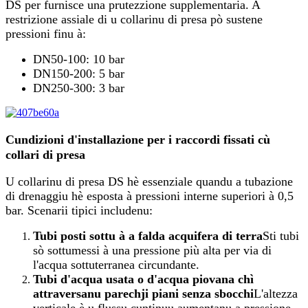
DS per furnisce una prutezzione supplementaria. A
restrizione assiale di u collarinu di presa pò sustene
pressioni finu à:
DN50-100: 10 bar
DN150-200: 5 bar
DN250-300: 3 bar
Cundizioni d'installazione per i raccordi fissati cù
collari di presa
U collarinu di presa DS hè essenziale quandu a tubazione
di drenaggiu hè esposta à pressioni interne superiori à 0,5
bar. Scenarii tipici includenu:
Tubi posti sottu à a falda acquifera di terra
Sti tubi
sò sottumessi à una pressione più alta per via di
l'acqua sottuterranea circundante.
Tubi d'acqua usata o d'acqua piovana chì
attraversanu parechji piani senza sbocchi
L'altezza