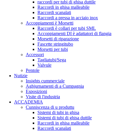
raccordi per tubi di ghisa duttile
Raccordi in ghisa malleabile
Raccordi scanalati
Raccordi a pressa in acciaio inox
Accoppiamenti è Morsetti
Raccordi è collari per tubi SML
Accoppiamenti DI è adattatori di flangia
Morsetti di riparazione
Fascette stringitubo
Morsetti per tubi
Accessori
Tagliatubi/Sega
Valvule
Pentole
Nutizie
Insights cummerciale
Aghjurnamenti di a Cumpagnia
Esposizioni
Visite di l'industria
ACCADEMIA
Cunniscenza di u produttu
Sistemi di tubi in ghisa
Sistemi di tubi di ghisa duttile
Raccordi in ghisa malleabile
Raccordi scanalati