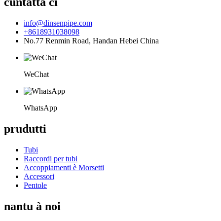
cuntatta ci
info@dinsenpipe.com
+8618931038098
No.77 Renmin Road, Handan Hebei China
WeChat
WhatsApp
prudutti
Tubi
Raccordi per tubi
Accoppiamenti è Morsetti
Accessori
Pentole
nantu à noi