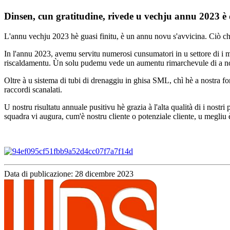
Dinsen, cun gratitudine, rivede u vechju annu 2023 
L'annu vechju 2023 hè guasi finitu, è un annu novu s'avvicina. Ciò chì f
In l'annu 2023, avemu servitu numerosi cunsumatori in u settore di i ma
riscaldamentu. Ùn solu pudemu vede un aumentu rimarchevule di a nost
Oltre à u sistema di tubi di drenaggiu in ghisa SML, chì hè a nostra f
raccordi scanalati.
U nostru risultatu annuale pusitivu hè grazia à l'alta qualità di i nostr
squadra vi augura, cum'è nostru cliente o potenziale cliente, u megliu
Data di publicazione: 28 dicembre 2023