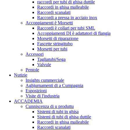
raccordi per tubi di ghisa duttile
Raccordi in ghisa malleabile
Raccordi scanalati
Raccordi a pressa in acciaio inox
Accoppiamenti è Morsetti
Raccordi è collari per tubi SML
Accoppiamenti DI è adattatori di flangia
Morsetti di riparazione
Fascette stringitubo
Morsetti per tubi
Accessori
Tagliatubi/Sega
Valvule
Pentole
Nutizie
Insights cummerciale
Aghjurnamenti di a Cumpagnia
Esposizioni
Visite di l'industria
ACCADEMIA
Cunniscenza di u produttu
Sistemi di tubi in ghisa
Sistemi di tubi di ghisa duttile
Raccordi in ghisa malleabile
Raccordi scanalati