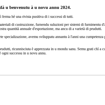
è dà u benvenutu à u novu annu 2024.
erma hè una rivista pusitiva di i successi di tutti.
teriali di custruzzione, furnendu suluzioni per sistemi di furnimentu d'a
ra quantità annuale d'esportazione, ma ancu di a varietà di prudutti.
orte specializazione, avemu sviluppatu annantu à l'anni una cumpetenza p
i prudutti, ricunnisciuta è apprezzata in u mondu sanu. Semu grati chì a cu
 è ogni successu in u novu annu.