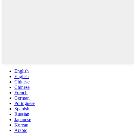
English
English
Chinese
Chinese
French
German
Portuguese
Spanish
Russian
Japanese
Korean
Arabic