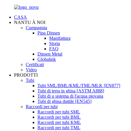
CASA
NANTU À NOI
Cumpagnia
Pipa Dinsen
Manifattura
Storia
FAQ
Dinsen Metal
Globalink
Certificati
Video
PRODOTTI
Tubi
Tubi SML/BML/KML/TML/MLK [EN877]
Tubi di terra in ghisa [ASTM A888]
Tubi di u sistema di l'acqua piovana
Tubi di ghisa duttile [EN545]
Raccordi per tubi
Raccordi per tubi SML
Raccordi per tubi BML
Raccordi per tubi KML
Raccordi per tubi TML