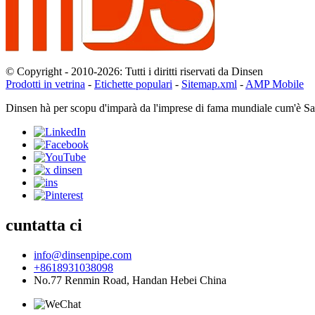
© Copyright - 2010-2026: Tutti i diritti riservati da Dinsen
Prodotti in vetrina
-
Etichette populari
-
Sitemap.xml
-
AMP Mobile
Dinsen hà per scopu d'imparà da l'imprese di fama mundiale cum'è Saint
cuntatta ci
info@dinsenpipe.com
+8618931038098
No.77 Renmin Road, Handan Hebei China