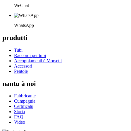
WeChat
WhatsApp
prudutti
Tubi
Raccordi per tubi
Accoppiamenti è Morsetti
Accessori
Pentole
nantu à noi
Fabbricante
Cumpagnia
Certificatu
Storia
FAQ
Video