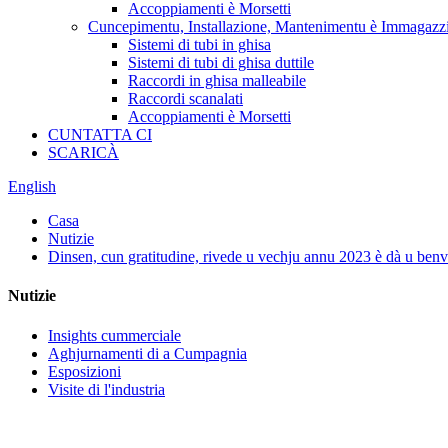
Accoppiamenti è Morsetti
Cuncepimentu, Installazione, Mantenimentu è Immagaz
Sistemi di tubi in ghisa
Sistemi di tubi di ghisa duttile
Raccordi in ghisa malleabile
Raccordi scanalati
Accoppiamenti è Morsetti
CUNTATTA CI
SCARICÀ
English
Casa
Nutizie
Dinsen, cun gratitudine, rivede u vechju annu 2023 è dà u ben
Nutizie
Insights cummerciale
Aghjurnamenti di a Cumpagnia
Esposizioni
Visite di l'industria