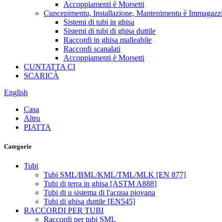
Accoppiamenti è Morsetti
Cuncepimentu, Installazione, Mantenimentu è Immagaz
Sistemi di tubi in ghisa
Sistemi di tubi di ghisa duttile
Raccordi in ghisa malleabile
Raccordi scanalati
Accoppiamenti è Morsetti
CUNTATTA CI
SCARICÀ
English
Casa
Altru
PIATTA
Categorie
Tubi
Tubi SML/BML/KML/TML/MLK [EN 877]
Tubi di terra in ghisa [ASTM A888]
Tubi di u sistema di l'acqua piovana
Tubi di ghisa duttile [EN545]
RACCORDI PER TUBI
Raccordi per tubi SML