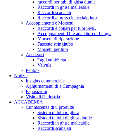
raccordi per tubi di ghisa duttile
Raccordi in ghisa malleabile
Raccordi scanalati
Raccordi a pressa in acciaio inox
Accoppiamenti è Morsetti
Raccordi è collari per tubi SML
Accoppiamenti DI è adattatori di flangia
Morsetti di riparazione
Fascette stringitubo
Morsetti per tubi
Accessori
Tagliatubi/Sega
Valvule
Pentole
Nutizie
Insights cummerciale
Aghjurnamenti di a Cumpagnia
Esposizioni
Visite di l'industria
ACCADEMIA
Cunniscenza di u produttu
Sistemi di tubi in ghisa
Sistemi di tubi di ghisa duttile
Raccordi in ghisa malleabile
Raccordi scanalati