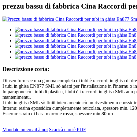
prezzu bassu di fabbrica Cina Raccordi pe
Descrizzione corta:
Dinsen furnisce una gamma completa di tubi è raccordi in ghisa di
I tubi in ghisa EN877 SML sò adatti per l'installazione in l'internu o in 
In paragone cù i tubi di plastica, i tubi è i raccordi in ghisa SML anu p
mantenimentu.
I tubi in ghisa SML sò finiti internamente cù un rivestimentu epossidic
Internu: resina epossidica cumpletamente reticolata, spessore min. 12
Esternu: stratu di basa marrone rossu, spessore min.80μm
Mandate un email à noi
Scaricà cum'è PDF