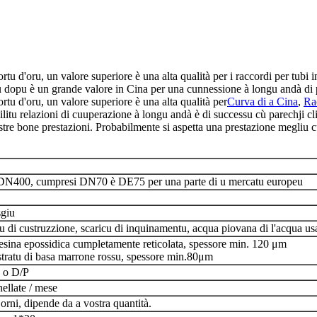
rtu d'oru, un valore superiore è una alta qualità per i raccordi per tubi
tu dopu è un grande valore in Cina per una cunnessione à longu andà di 
rtu d'oru, un valore superiore è una alta qualità per
Curva di a Cina
,
Ra
u relazioni di cuuperazione à longu andà è di successu cù parechji clienti 
stre bone prestazioni. Probabilmente si aspetta una prestazione megliu cu
N400, cumpresi DN70 è DE75 per una parte di u mercatu europeu
sgiu
 di custruzzione, scaricu di inquinamentu, acqua piovana di l'acqua us
resina epossidica cumpletamente reticolata, spessore min. 120 μm
stratu di basa marrone rossu, spessore min.80μm
, o D/P
ellate / mese
orni, dipende da a vostra quantità.