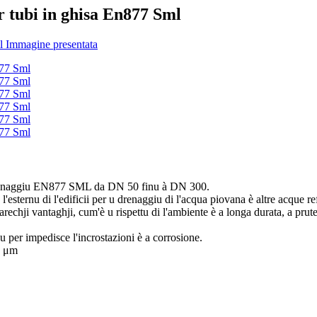
r tubi in ghisa En877 Sml
 drenaggiu EN877 SML da DN 50 finu à DN 300.
l'esternu di l'edificii per u drenaggiu di l'acqua piovana è altre acque re
arechji vantaghji, cum'è u rispettu di l'ambiente è a longa durata, a prute
u per impedisce l'incrostazioni è a corrosione.
0 μm