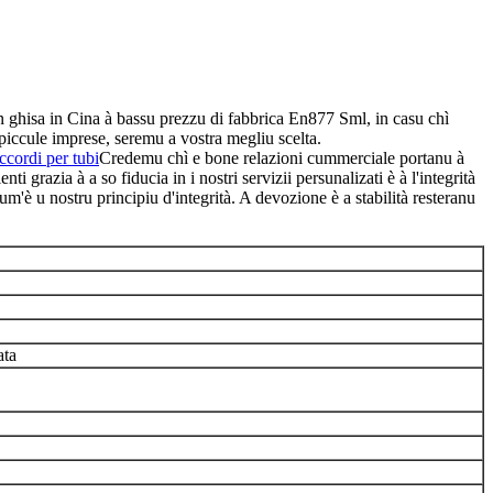
 in ghisa in Cina à bassu prezzu di fabbrica En877 Sml, in casu chì
piccule imprese, seremu a vostra megliu scelta.
ccordi per tubi
Credemu chì e bone relazioni cummerciale portanu à
grazia à a so fiducia in i nostri servizii persunalizati è à l'integrità
m'è u nostru principiu d'integrità. A devozione è a stabilità resteranu
ata