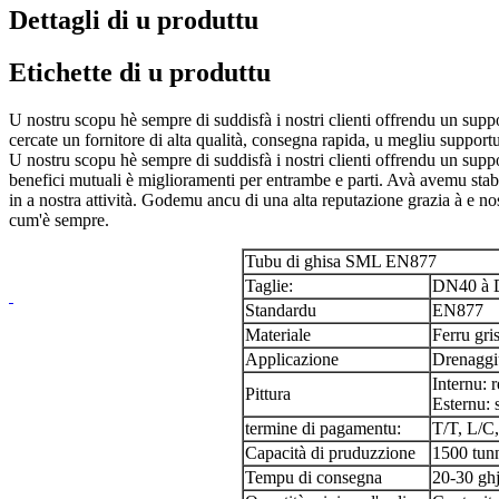
Dettagli di u produttu
Etichette di u produttu
U nostru scopu hè sempre di suddisfà i nostri clienti offrendu un suppo
cercate un fornitore di alta qualità, consegna rapida, u megliu suppor
U nostru scopu hè sempre di suddisfà i nostri clienti offrendu un suppo
benefici mutuali è miglioramenti per entrambe e parti. Avà avemu stabilit
in a nostra attività. Godemu ancu di una alta reputazione grazia à e no
cum'è sempre.
Tubu di ghisa SML EN877
Taglie:
DN40 à D
Standardu
EN877
Materiale
Ferru gri
Applicazione
Drenaggiu
Internu: 
Pittura
Esternu: 
termine di pagamentu:
T/T, L/C
Capacità di pruduzzione
1500 tunn
Tempu di consegna
20-30 ghj