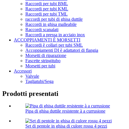
Raccordi per tubi BML
Raccordi per tubi KML
Raccordi per tubi TML
raccordi per tubi di ghisa duttile
Raccordi in ghisa malleabile
Raccordi scanalati
Raccordi a pressa in acciaio inox
ACCOPPIAMENTI È MORSETTI
Raccordi è collari per tubi SML
Accoppiamenti DI è adattatori di flangia
Morsetti di riparazione
Fascette stringitubo
Morsetti per tubi
Accessori
Valvule
Tagliatubi/Sega
Prodotti presentati
Pipa di ghisa duttile resistente à a currusione
Set di pentole in ghisa di culore rossu 4 pezzi