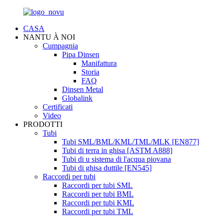
CASA
NANTU À NOI
Cumpagnia
Pipa Dinsen
Manifattura
Storia
FAQ
Dinsen Metal
Globalink
Certificati
Video
PRODOTTI
Tubi
Tubi SML/BML/KML/TML/MLK [EN877]
Tubi di terra in ghisa [ASTM A888]
Tubi di u sistema di l'acqua piovana
Tubi di ghisa duttile [EN545]
Raccordi per tubi
Raccordi per tubi SML
Raccordi per tubi BML
Raccordi per tubi KML
Raccordi per tubi TML