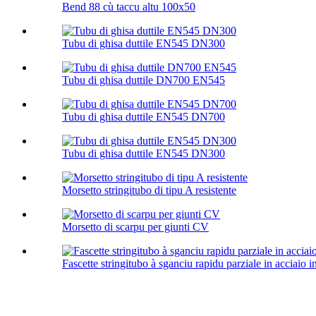
Bend 88 cù taccu altu 100х50
Tubu di ghisa duttile EN545 DN300
Tubu di ghisa duttile DN700 EN545
Tubu di ghisa duttile EN545 DN700
Tubu di ghisa duttile EN545 DN300
Morsetto stringitubo di tipu A resistente
Morsetto di scarpu per giunti CV
Fascette stringitubo à sganciu rapidu parziale in acciaio i