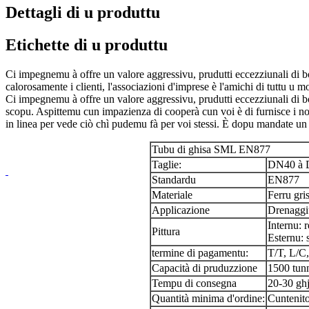
Dettagli di u produttu
Etichette di u produttu
Ci impegnemu à offre un valore aggressivu, prudutti eccezziunali di 
calorosamente i clienti, l'associazioni d'imprese è l'amichi di tuttu u 
Ci impegnemu à offre un valore aggressivu, prudutti eccezziunali di b
scopu. Aspittemu cun impazienza di cooperà cun voi è di furnisce i nost
in linea per vede ciò chì pudemu fà per voi stessi. È dopu mandate un
Tubu di ghisa SML EN877
Taglie:
DN40 à D
Standardu
EN877
Materiale
Ferru gri
Applicazione
Drenaggiu
Internu: 
Pittura
Esternu: 
termine di pagamentu:
T/T, L/C
Capacità di pruduzzione
1500 tunn
Tempu di consegna
20-30 ghj
Quantità minima d'ordine:
Cuntenit