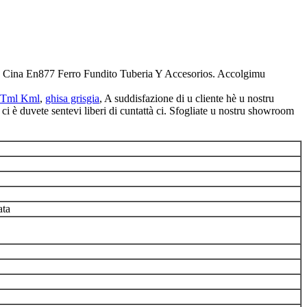
ossu Cina En877 Ferro Fundito Tuberia Y Accesorios. Accolgimu
 Tml Kml
,
ghisa grisgia
, A suddisfazione di u cliente hè u nostru
 ci è duvete sentevi liberi di cuntattà ci. Sfogliate u nostru showroom
ata