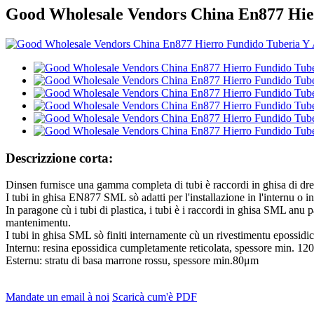
Good Wholesale Vendors China En877 Hier
Descrizzione corta:
Dinsen furnisce una gamma completa di tubi è raccordi in ghisa di
I tubi in ghisa EN877 SML sò adatti per l'installazione in l'internu o in 
In paragone cù i tubi di plastica, i tubi è i raccordi in ghisa SML anu p
mantenimentu.
I tubi in ghisa SML sò finiti internamente cù un rivestimentu epossidic
Internu: resina epossidica cumpletamente reticolata, spessore min. 12
Esternu: stratu di basa marrone rossu, spessore min.80μm
Mandate un email à noi
Scaricà cum'è PDF