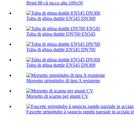
Bend 88 cù taccu altu 100х50
Tubu di ghisa duttile EN545 DN300
Tubu di ghisa duttile DN700 EN545
Tubu di ghisa duttile EN545 DN700
Tubu di ghisa duttile EN545 DN300
Morsetto stringitubo di tipu A resistente
Morsetto di scarpu per giunti CV
Fascette stringitubo à sganciu rapidu parziale in acciaio i