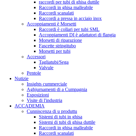
raccordi per tubi di ghisa duttile
Raccordi in ghisa malleabile
Raccordi scanalati
Raccordi a pressa in acciaio inox
Accoppiamenti è Morsetti
Raccordi è collari per tubi SML
Accoppiamenti DI è adattatori di flangia
Morsetti di riparazione
Fascette stringitubo
Morsetti per tubi
Accessori
Tagliatubi/Sega
Valvule
Pentole
Nutizie
Insights cummerciale
Aghjurnamenti di a Cumpagnia
Esposizioni
Visite di l'industria
ACCADEMIA
Cunniscenza di u produttu
Sistemi di tubi in ghisa
Sistemi di tubi di ghisa duttile
Raccordi in ghisa malleabile
Raccordi scanalati