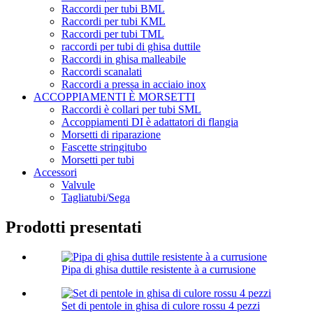
Raccordi per tubi BML
Raccordi per tubi KML
Raccordi per tubi TML
raccordi per tubi di ghisa duttile
Raccordi in ghisa malleabile
Raccordi scanalati
Raccordi a pressa in acciaio inox
ACCOPPIAMENTI È MORSETTI
Raccordi è collari per tubi SML
Accoppiamenti DI è adattatori di flangia
Morsetti di riparazione
Fascette stringitubo
Morsetti per tubi
Accessori
Valvule
Tagliatubi/Sega
Prodotti presentati
Pipa di ghisa duttile resistente à a currusione
Set di pentole in ghisa di culore rossu 4 pezzi