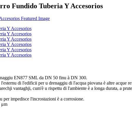
ro Fundido Tuberia Y Accesorios
 drenaggiu EN877 SML da DN 50 finu à DN 300.
l'esternu di l'edificii per u drenaggiu di l'acqua piovana è altre acque re
arechji vantaghji, cum'è u rispettu di l'ambiente è a longa durata, a prute
u per impedisce l'incrostazioni è a corrosione.
0 μm