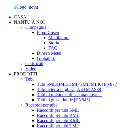
CASA
NANTU À NOI
Cumpagnia
Pipa Dinsen
Manifattura
Storia
FAQ
Dinsen Metal
Globalink
Certificati
Video
PRODOTTI
Tubi
Tubi SML/BML/KML/TML/MLK [EN877]
Tubi di terra in ghisa [ASTM A888]
Tubi di u sistema di l'acqua piovana
Tubi di ghisa duttile [EN545]
Raccordi per tubi
Raccordi per tubi SML
Raccordi per tubi BML
Raccordi per tubi KML
Raccordi per tubi TML