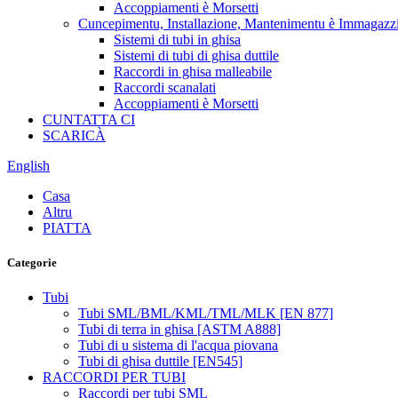
Accoppiamenti è Morsetti
Cuncepimentu, Installazione, Mantenimentu è Immagaz
Sistemi di tubi in ghisa
Sistemi di tubi di ghisa duttile
Raccordi in ghisa malleabile
Raccordi scanalati
Accoppiamenti è Morsetti
CUNTATTA CI
SCARICÀ
English
Casa
Altru
PIATTA
Categorie
Tubi
Tubi SML/BML/KML/TML/MLK [EN 877]
Tubi di terra in ghisa [ASTM A888]
Tubi di u sistema di l'acqua piovana
Tubi di ghisa duttile [EN545]
RACCORDI PER TUBI
Raccordi per tubi SML