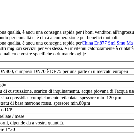
bona qualità, è ancu una consegna rapida per i boni venditori all'ingr
mondu per cuntattà ci è circà a cuuperazione per benefici mutuali.
ona qualità, è ancu una consegna rapida per
China En877 Sml Smu Ma
ri migliori servizii per voi stessi. Vi invitemu calorosamente à cuntattà
 email cù e vostre specifiche o dumande oghje.
N400, cumpresi DN70 è DE75 per una parte di u mercatu europeu
sgiu
 di custruzzione, scaricu di inquinamentu, acqua piovana di l'acqua us
resina epossidica cumpletamente reticolata, spessore min. 120 μm
stratu di basa marrone rossu, spessore min.80μm
, o D/P
ellate / mese
orni, dipende da a vostra quantità.
ore 1*20