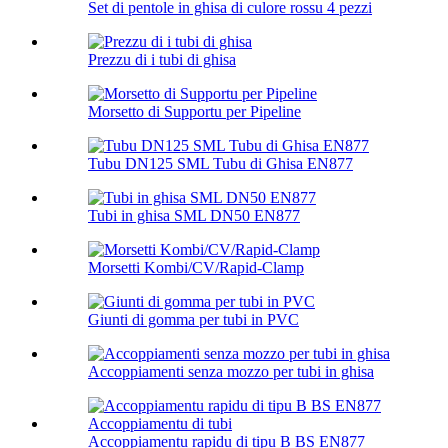
Set di pentole in ghisa di culore rossu 4 pezzi
Prezzu di i tubi di ghisa
Morsetto di Supportu per Pipeline
Tubu DN125 SML Tubu di Ghisa EN877
Tubi in ghisa SML DN50 EN877
Morsetti Kombi/CV/Rapid-Clamp
Giunti di gomma per tubi in PVC
Accoppiamenti senza mozzo per tubi in ghisa
Accoppiamentu rapidu di tipu B BS EN877