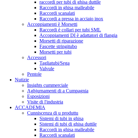
raccordi per tubi di ghisa duttile
Raccordi in ghisa malleabile
Raccordi scanalati
Raccordi a pressa in acciaio inox
Accoppiamenti è Morsetti
Raccordi è collari per tubi SML
Accoppiamenti DI è adattatori di flangia
Morsetti di riparazione
Fascette stringitubo
Morsetti per tubi
Accessori
Tagliatubi/Sega
Valvule
Pentole
Nutizie
Insights cummerciale
Aghjurnamenti di a Cumpagnia
Esposizioni
Visite di l'industria
ACCADEMIA
Cunniscenza di u produttu
Sistemi di tubi in ghisa
Sistemi di tubi di ghisa duttile
Raccordi in ghisa malleabile
Raccordi scanalati