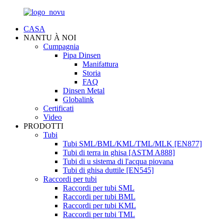
CASA
NANTU À NOI
Cumpagnia
Pipa Dinsen
Manifattura
Storia
FAQ
Dinsen Metal
Globalink
Certificati
Video
PRODOTTI
Tubi
Tubi SML/BML/KML/TML/MLK [EN877]
Tubi di terra in ghisa [ASTM A888]
Tubi di u sistema di l'acqua piovana
Tubi di ghisa duttile [EN545]
Raccordi per tubi
Raccordi per tubi SML
Raccordi per tubi BML
Raccordi per tubi KML
Raccordi per tubi TML