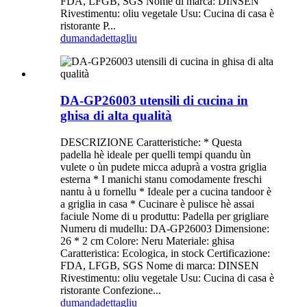
FDA, LFGB, SGS Nome di marca: DINSEN
Rivestimentu: oliu vegetale Usu: Cucina di casa è
ristorante P...
dumanda
dettagliu
DA-GP26003 utensili di cucina in
ghisa di alta qualità
DESCRIZIONE Caratteristiche: * Questa
padella hè ideale per quelli tempi quandu ùn
vulete o ùn pudete micca aduprà a vostra griglia
esterna * I manichi stanu comodamente freschi
nantu à u fornellu * Ideale per a cucina tandoor è
a griglia in casa * Cucinare è pulisce hè assai
faciule Nome di u produttu: Padella per grigliare
Numeru di mudellu: DA-GP26003 Dimensione:
26 * 2 cm Colore: Neru Materiale: ghisa
Caratteristica: Ecologica, in stock Certificazione:
FDA, LFGB, SGS Nome di marca: DINSEN
Rivestimentu: oliu vegetale Usu: Cucina di casa è
ristorante Confezione...
dumanda
dettagliu