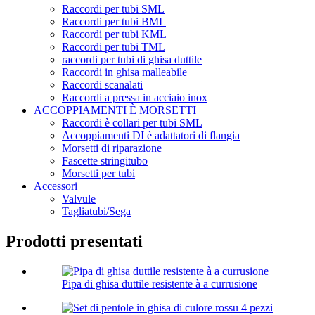
Raccordi per tubi SML
Raccordi per tubi BML
Raccordi per tubi KML
Raccordi per tubi TML
raccordi per tubi di ghisa duttile
Raccordi in ghisa malleabile
Raccordi scanalati
Raccordi a pressa in acciaio inox
ACCOPPIAMENTI È MORSETTI
Raccordi è collari per tubi SML
Accoppiamenti DI è adattatori di flangia
Morsetti di riparazione
Fascette stringitubo
Morsetti per tubi
Accessori
Valvule
Tagliatubi/Sega
Prodotti presentati
Pipa di ghisa duttile resistente à a currusione