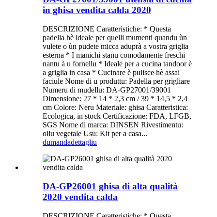
in ghisa vendita calda 2020
DESCRIZIONE Caratteristiche: * Questa
padella hè ideale per quelli mumenti quandu ùn
vulete o ùn pudete micca aduprà a vostra griglia
esterna * I manichi stanu comodamente freschi
nantu à u fornellu * Ideale per a cucina tandoor è
a griglia in casa * Cucinare è pulisce hè assai
faciule Nome di u produttu: Padella per grigliare
Numeru di mudellu: DA-GP27001/39001
Dimensione: 27 * 14 * 2,3 cm / 39 * 14,5 * 2,4
cm Colore: Neru Materiale: ghisa Caratteristica:
Ecologica, in stock Certificazione: FDA, LFGB,
SGS Nome di marca: DINSEN Rivestimentu:
oliu vegetale Usu: Kit per a casa...
dumanda
dettagliu
DA-GP26001 ghisa di alta qualità
2020 vendita calda
DESCRIZIONE Caratteristiche: * Questa