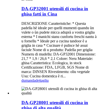
DA-GP32001 utensili di cucina in
ghisa fatti in Cina
DESCRIZIONE Caratteristiche: * Questa
padella hè ideale per quelli mumenti quandu ùn
vulete o ùn pudete micca aduprà a vostra griglia
esterna * I manichi stanu cunfortu freschi nantu à
u fornellu * Ideale per a cucina tandoor è a
griglia in casa * Cucinare è pulisce hè assai
faciule Nome di u produttu: Padella per griglia
Numeru di mudellu: DA-GP32001 Dimensione:
21,7 * 1,9 / 26,6 * 2,1 Colore: Neru Materiale:
ghisa Caratteristica: Ecologica, in stock
Certificazione: FDA, LFGB, SGS Nome di
marca: DINSEN Rivestimentu: oliu vegetale
Usu: Cucina domestica è ri...
dumanda
dettagliu
DA-GP28001 utensili di cucina in
ghisa di alta qualità