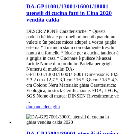
DA-GP11001/13001/16001/18001
utensili di cucina fatti in Cina 2020
vendita calda
DESCRIZIONE Caratteristiche: * Questa
padella hè ideale per quelli mumenti quandu ùn
vulete o ùn pudete micca aduprà a vostra griglia
esterna * I manichi stanu comodamente freschi
nantu à u fornellu * Ideale per a cucina tandoor è
a griglia in casa * Cucinare è pulisce hè assai
faciule Nome di u produttu: Padella per griglia
Numeru di mudellu: DA-
GP11001/13001/16001/18001 Dimensione: 10,5
* 3,2 cm / 12,7 * 3,1 cm / 16 * 3,8 cm / 18 * 4,3
cm Colore: Neru Materiale: ghisa Caratteristica:
Ecologica, in stock Certificazione: FDA, LFGB,
SGS Nome di marca: DINSEN Rivestimentu: ve
...
dumanda
dettagliu
DA-GP27001/39001 utensili di cucina