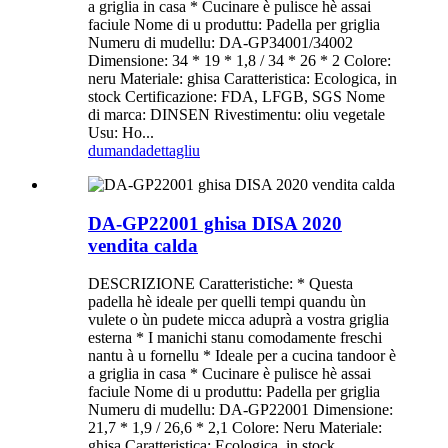
a griglia in casa * Cucinare è pulisce hè assai
faciule Nome di u produttu: Padella per griglia
Numeru di mudellu: DA-GP34001/34002
Dimensione: 34 * 19 * 1,8 / 34 * 26 * 2 Colore:
neru Materiale: ghisa Caratteristica: Ecologica, in
stock Certificazione: FDA, LFGB, SGS Nome
di marca: DINSEN Rivestimentu: oliu vegetale
Usu: Ho...
dumanda
dettagliu
DA-GP22001 ghisa DISA 2020
vendita calda
DESCRIZIONE Caratteristiche: * Questa
padella hè ideale per quelli tempi quandu ùn
vulete o ùn pudete micca aduprà a vostra griglia
esterna * I manichi stanu comodamente freschi
nantu à u fornellu * Ideale per a cucina tandoor è
a griglia in casa * Cucinare è pulisce hè assai
faciule Nome di u produttu: Padella per griglia
Numeru di mudellu: DA-GP22001 Dimensione:
21,7 * 1,9 / 26,6 * 2,1 Colore: Neru Materiale:
ghisa Caratteristica: Ecologica, in stock