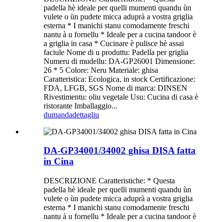
padella hè ideale per quelli mumenti quandu ùn
vulete o ùn pudete micca aduprà a vostra griglia
esterna * I manichi stanu comodamente freschi
nantu à u fornellu * Ideale per a cucina tandoor è
a griglia in casa * Cucinare è pulisce hè assai
faciule Nome di u produttu: Padella per griglia
Numeru di mudellu: DA-GP26001 Dimensione:
26 * 5 Colore: Neru Materiale: ghisa
Caratteristica: Ecologica, in stock Certificazione:
FDA, LFGB, SGS Nome di marca: DINSEN
Rivestimentu: oliu vegetale Usu: Cucina di casa è
ristorante Imballaggio...
dumanda
dettagliu
DA-GP34001/34002 ghisa DISA fatta
in Cina
DESCRIZIONE Caratteristiche: * Questa
padella hè ideale per quelli mumenti quandu ùn
vulete o ùn pudete micca aduprà a vostra griglia
esterna * I manichi stanu comodamente freschi
nantu à u fornellu * Ideale per a cucina tandoor è