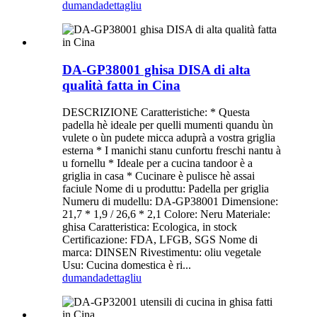
dumanda
dettagliu
DA-GP38001 ghisa DISA di alta
qualità fatta in Cina
DESCRIZIONE Caratteristiche: * Questa
padella hè ideale per quelli mumenti quandu ùn
vulete o ùn pudete micca aduprà a vostra griglia
esterna * I manichi stanu cunfortu freschi nantu à
u fornellu * Ideale per a cucina tandoor è a
griglia in casa * Cucinare è pulisce hè assai
faciule Nome di u produttu: Padella per griglia
Numeru di mudellu: DA-GP38001 Dimensione:
21,7 * 1,9 / 26,6 * 2,1 Colore: Neru Materiale:
ghisa Caratteristica: Ecologica, in stock
Certificazione: FDA, LFGB, SGS Nome di
marca: DINSEN Rivestimentu: oliu vegetale
Usu: Cucina domestica è ri...
dumanda
dettagliu