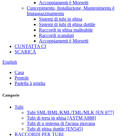
Accoppiamenti è Morsetti
Cuncepimentu, Installazione, Mantenimentu è
Immagazzinamentu
Sistemi di tubi in ghisa
Sistemi di tubi di ghisa duttile
Raccordi in ghisa malleabile
Raccordi scanalati
Accoppiamenti è Morsetti
CUNTATTA CI
SCARICÀ
English
Casa
Pentole
Padella à griglia
Categorie
Tubi
Tubi SML/BML/KML/TML/MLK [EN 877]
Tubi di terra in ghisa [ASTM A888]
Tubi di u sistema di l'acqua piovana
Tubi di ghisa duttile [EN545]
RACCORDI PER TUBI