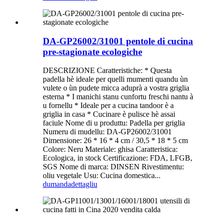
DA-GP26002/31001 pentole di cucina
pre-stagionate ecologiche
DESCRIZIONE Caratteristiche: * Questa
padella hè ideale per quelli mumenti quandu ùn
vulete o ùn pudete micca aduprà a vostra griglia
esterna * I manichi stanu cunfortu freschi nantu à
u fornellu * Ideale per a cucina tandoor è a
griglia in casa * Cucinare è pulisce hè assai
faciule Nome di u produttu: Padella per griglia
Numeru di mudellu: DA-GP26002/31001
Dimensione: 26 * 16 * 4 cm / 30,5 * 18 * 5 cm
Colore: Neru Materiale: ghisa Caratteristica:
Ecologica, in stock Certificazione: FDA, LFGB,
SGS Nome di marca: DINSEN Rivestimentu:
oliu vegetale Usu: Cucina domestica...
dumanda
dettagliu