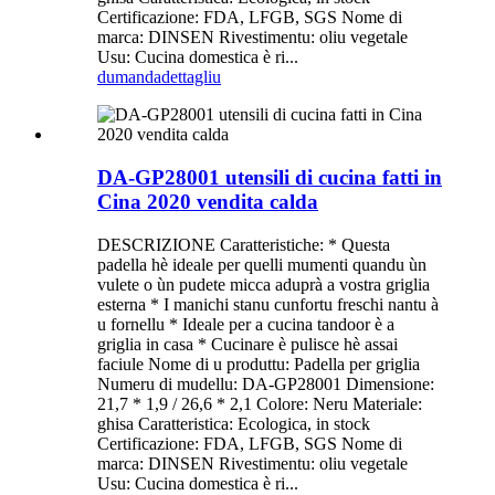
Certificazione: FDA, LFGB, SGS Nome di
marca: DINSEN Rivestimentu: oliu vegetale
Usu: Cucina domestica è ri...
dumanda
dettagliu
DA-GP28001 utensili di cucina fatti in
Cina 2020 vendita calda
DESCRIZIONE Caratteristiche: * Questa
padella hè ideale per quelli mumenti quandu ùn
vulete o ùn pudete micca aduprà a vostra griglia
esterna * I manichi stanu cunfortu freschi nantu à
u fornellu * Ideale per a cucina tandoor è a
griglia in casa * Cucinare è pulisce hè assai
faciule Nome di u produttu: Padella per griglia
Numeru di mudellu: DA-GP28001 Dimensione:
21,7 * 1,9 / 26,6 * 2,1 Colore: Neru Materiale:
ghisa Caratteristica: Ecologica, in stock
Certificazione: FDA, LFGB, SGS Nome di
marca: DINSEN Rivestimentu: oliu vegetale
Usu: Cucina domestica è ri...