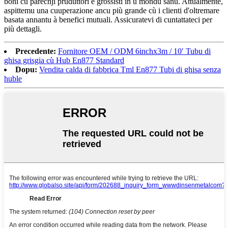
boni cù parechji pruduttori è grossisti in u mondu sanu. Attualmente,
aspittemu una cuuperazione ancu più grande cù i clienti d'oltremare
basata annantu à benefici mutuali. Assicuratevi di cuntattateci per
più dettagli.
Precedente:
Fornitore OEM / ODM 6inchx3m / 10′ Tubu di
ghisa grisgia cù Hub En877 Standard
Dopu:
Vendita calda di fabbrica Tml En877 Tubi di ghisa senza
huble