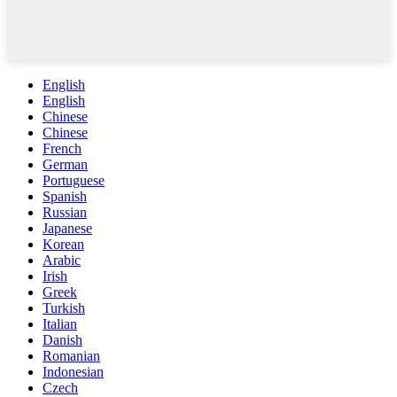
English
English
Chinese
Chinese
French
German
Portuguese
Spanish
Russian
Japanese
Korean
Arabic
Irish
Greek
Turkish
Italian
Danish
Romanian
Indonesian
Czech