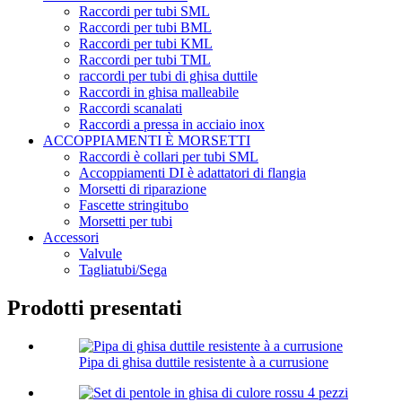
Raccordi per tubi SML
Raccordi per tubi BML
Raccordi per tubi KML
Raccordi per tubi TML
raccordi per tubi di ghisa duttile
Raccordi in ghisa malleabile
Raccordi scanalati
Raccordi a pressa in acciaio inox
ACCOPPIAMENTI È MORSETTI
Raccordi è collari per tubi SML
Accoppiamenti DI è adattatori di flangia
Morsetti di riparazione
Fascette stringitubo
Morsetti per tubi
Accessori
Valvule
Tagliatubi/Sega
Prodotti presentati
Pipa di ghisa duttile resistente à a currusione