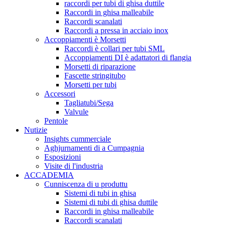
raccordi per tubi di ghisa duttile
Raccordi in ghisa malleabile
Raccordi scanalati
Raccordi a pressa in acciaio inox
Accoppiamenti è Morsetti
Raccordi è collari per tubi SML
Accoppiamenti DI è adattatori di flangia
Morsetti di riparazione
Fascette stringitubo
Morsetti per tubi
Accessori
Tagliatubi/Sega
Valvule
Pentole
Nutizie
Insights cummerciale
Aghjurnamenti di a Cumpagnia
Esposizioni
Visite di l'industria
ACCADEMIA
Cunniscenza di u produttu
Sistemi di tubi in ghisa
Sistemi di tubi di ghisa duttile
Raccordi in ghisa malleabile
Raccordi scanalati