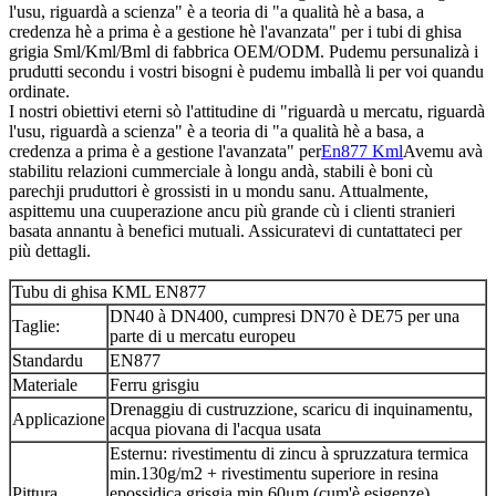
l'usu, riguardà a scienza" è a teoria di "a qualità hè a basa, a
credenza hè a prima è a gestione hè l'avanzata" per i tubi di ghisa
grigia Sml/Kml/Bml di fabbrica OEM/ODM. Pudemu persunalizà i
prudutti secondu i vostri bisogni è pudemu imballà li per voi quandu
ordinate.
I nostri obiettivi eterni sò l'attitudine di "riguardà u mercatu, riguardà
l'usu, riguardà a scienza" è a teoria di "a qualità hè a basa, a
credenza a prima è a gestione l'avanzata" per
En877 Kml
Avemu avà
stabilitu relazioni cummerciale à longu andà, stabili è boni cù
parechji pruduttori è grossisti in u mondu sanu. Attualmente,
aspittemu una cuuperazione ancu più grande cù i clienti stranieri
basata annantu à benefici mutuali. Assicuratevi di cuntattateci per
più dettagli.
Tubu di ghisa KML EN877
DN40 à DN400, cumpresi DN70 è DE75 per una
Taglie:
parte di u mercatu europeu
Standardu
EN877
Materiale
Ferru grisgiu
Drenaggiu di custruzzione, scaricu di inquinamentu,
Applicazione
acqua piovana di l'acqua usata
Esternu: rivestimentu di zincu à spruzzatura termica
min.130g/m2 + rivestimentu superiore in resina
Pittura
epossidica grisgia min.60μm (cum'è esigenze)