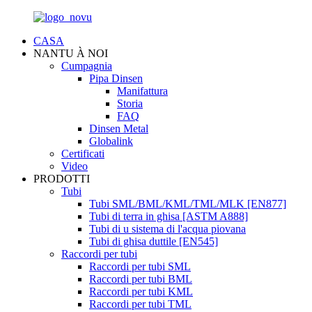
CASA
NANTU À NOI
Cumpagnia
Pipa Dinsen
Manifattura
Storia
FAQ
Dinsen Metal
Globalink
Certificati
Video
PRODOTTI
Tubi
Tubi SML/BML/KML/TML/MLK [EN877]
Tubi di terra in ghisa [ASTM A888]
Tubi di u sistema di l'acqua piovana
Tubi di ghisa duttile [EN545]
Raccordi per tubi
Raccordi per tubi SML
Raccordi per tubi BML
Raccordi per tubi KML
Raccordi per tubi TML