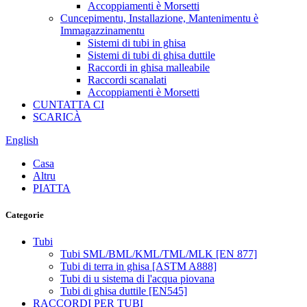
Accoppiamenti è Morsetti
Cuncepimentu, Installazione, Mantenimentu è
Immagazzinamentu
Sistemi di tubi in ghisa
Sistemi di tubi di ghisa duttile
Raccordi in ghisa malleabile
Raccordi scanalati
Accoppiamenti è Morsetti
CUNTATTA CI
SCARICÀ
English
Casa
Altru
PIATTA
Categorie
Tubi
Tubi SML/BML/KML/TML/MLK [EN 877]
Tubi di terra in ghisa [ASTM A888]
Tubi di u sistema di l'acqua piovana
Tubi di ghisa duttile [EN545]
RACCORDI PER TUBI