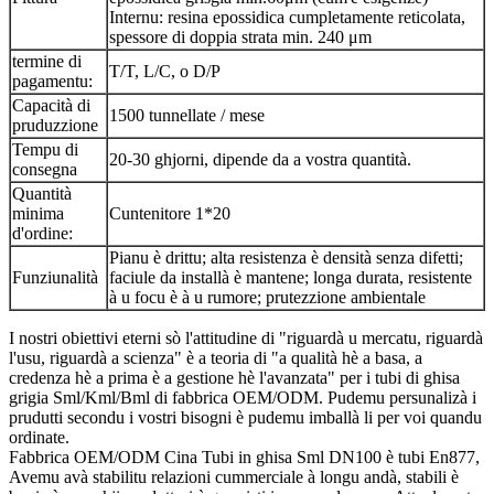
Internu: resina epossidica cumpletamente reticolata,
spessore di doppia strata min. 240 μm
termine di
T/T, L/C, o D/P
pagamentu:
Capacità di
1500 tunnellate / mese
pruduzzione
Tempu di
20-30 ghjorni, dipende da a vostra quantità.
consegna
Quantità
minima
Cuntenitore 1*20
d'ordine:
Pianu è drittu; alta resistenza è densità senza difetti;
Funziunalità
faciule da installà è mantene; longa durata, resistente
à u focu è à u rumore; prutezzione ambientale
I nostri obiettivi eterni sò l'attitudine di "riguardà u mercatu, riguardà
l'usu, riguardà a scienza" è a teoria di "a qualità hè a basa, a
credenza hè a prima è a gestione hè l'avanzata" per i tubi di ghisa
grigia Sml/Kml/Bml di fabbrica OEM/ODM. Pudemu persunalizà i
prudutti secondu i vostri bisogni è pudemu imballà li per voi quandu
ordinate.
Fabbrica OEM/ODM Cina Tubi in ghisa Sml DN100 è tubi En877,
Avemu avà stabilitu relazioni cummerciale à longu andà, stabili è