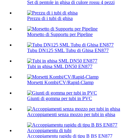
Set di pentole in ghisa di culore rossu 4 pezzi
Prezzu di i tubi di ghisa
Morsetto di Supportu per Pipeline
Tubu DN125 SML Tubu di Ghisa EN877
Tubi in ghisa SML DN50 EN877
Morsetti Kombi/CV/Rapid-Clamp
Giunti di gomma per tubi in PVC
Accoppiamenti senza mozzo per tubi in ghisa
Accoppiamentu rapidu di tipu B BS EN877