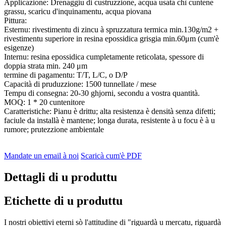
Applicazione: Drenaggiu di custruzzione, acqua usata chì cuntene
grassu, scaricu d'inquinamentu, acqua piovana
Pittura:
Esternu: rivestimentu di zincu à spruzzatura termica min.130g/m2 +
rivestimentu superiore in resina epossidica grisgia min.60μm (cum'è
esigenze)
Internu: resina epossidica cumpletamente reticolata, spessore di
doppia strata min. 240 μm
termine di pagamentu: T/T, L/C, o D/P
Capacità di pruduzzione: 1500 tunnellate / mese
Tempu di consegna: 20-30 ghjorni, secondu a vostra quantità.
MOQ: 1 * 20 cuntenitore
Caratteristiche: Pianu è drittu; alta resistenza è densità senza difetti;
faciule da installà è mantene; longa durata, resistente à u focu è à u
rumore; prutezzione ambientale
Mandate un email à noi
Scaricà cum'è PDF
Dettagli di u produttu
Etichette di u produttu
I nostri obiettivi eterni sò l'attitudine di "riguardà u mercatu, riguardà